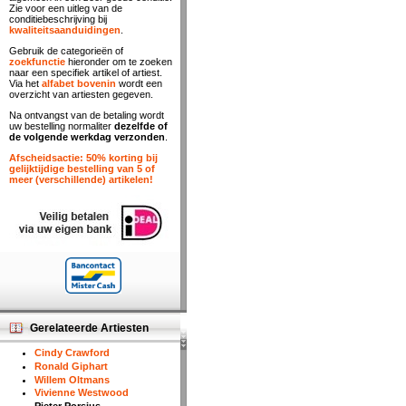
Zie voor een uitleg van de
conditiebeschrijving bij
kwaliteitsaanduidingen
.
Gebruik de categorieën of
zoekfunctie
hieronder om te zoeken
naar een specifiek artikel of artiest.
Via het
alfabet bovenin
wordt een
overzicht van artiesten gegeven.
Na ontvangst van de betaling wordt
uw bestelling normaliter
dezelfde of
de volgende werkdag verzonden
.
Afscheidsactie: 50% korting bij
gelijktijdige bestelling van 5 of
meer (verschillende) artikelen!
Gerelateerde Artiesten
Cindy Crawford
Ronald Giphart
Willem Oltmans
Vivienne Westwood