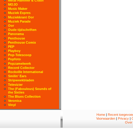
Metal Hammer & Crash
MOJO
Music Maker
Muziek Expres
Muziekkrant Oor
Muziek Parade
Oor
Oude tijdschriften
Panorama
Penthouse
Penthouse Comix
PEP
Playboy
Pop-Telescoop
Popfoto
Popzamelwerk
Record Collector
Rockville International
Smilin' Ears
Stripweekbladen
Televizier
The (Faboulous) Sounds of
the Sixties
The Blues Collection
Veronica
Vinyl
Home
|
Recent toegevoeg
Voorwaarden
|
Privacy
|
Over