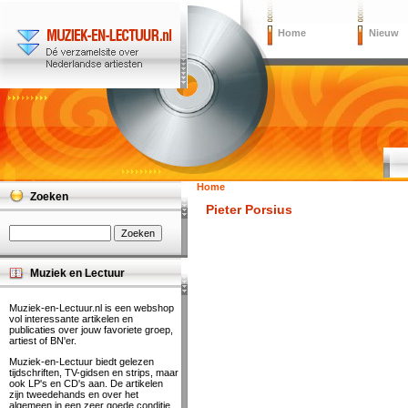
Home
Nieuw
Home
Zoeken
Pieter Porsius
Muziek en Lectuur
Muziek-en-Lectuur.nl is een webshop
vol interessante artikelen en
publicaties over jouw favoriete groep,
artiest of BN'er.
Muziek-en-Lectuur biedt gelezen
tijdschriften, TV-gidsen en strips, maar
ook LP's en CD's aan. De artikelen
zijn tweedehands en over het
algemeen in een zeer goede conditie.