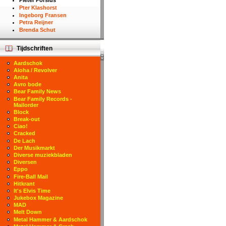
Pieter Porsius
Pter Klashorst
Ingeborg Fransen
Petra Reijner
Brenda Schut
Tijdschriften
Aardschok
Aloha / Revolver
Anita
Avro bode
Bear Family News
Bear Family Records -
Mailorder
Block
Break-out
Ciao!
Cracked
De Lach
Der Musikmarkt
Diverse muziekbladen
Diversen
Eppo
Fire-Ball Mail
Hitkrant
It's Elvis Time
Jukebox Magazine
MAD
Melt Down
Metal Hammer & Aardschok