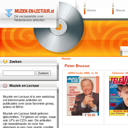
Home
Nieuw
Home
Zoeken
Peter Brusse
AVRO bode 1990, nr.34
Televizier 1
Muziek en Lectuur
Muziek-en-Lectuur.nl is een webshop
vol interessante artikelen en
publicaties over jouw favoriete groep,
artiest of BN'er.
Muziek-en-Lectuur biedt gelezen
€ 10.95
tijdschriften, TV-gidsen en strips, maar
ook LP's en CD's aan. De artikelen
zijn tweedehands en over het
algemeen in een zeer goede conditie.