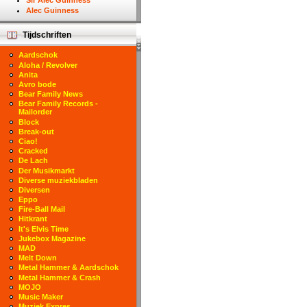
Sir Alec Guinness
Alec Guinness
Tijdschriften
Aardschok
Aloha / Revolver
Anita
Avro bode
Bear Family News
Bear Family Records -
Mailorder
Block
Break-out
Ciao!
Cracked
De Lach
Der Musikmarkt
Diverse muziekbladen
Diversen
Eppo
Fire-Ball Mail
Hitkrant
It's Elvis Time
Jukebox Magazine
MAD
Melt Down
Metal Hammer & Aardschok
Metal Hammer & Crash
MOJO
Music Maker
Muziek Expres