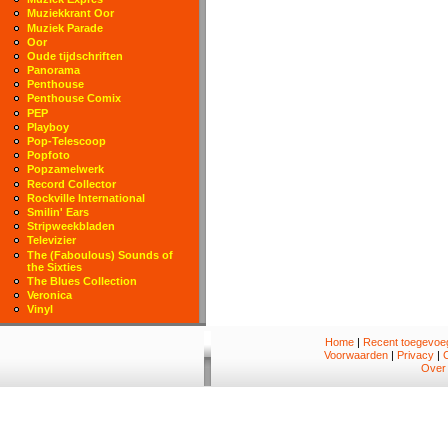
Muziekkrant Oor
Muziek Parade
Oor
Oude tijdschriften
Panorama
Penthouse
Penthouse Comix
PEP
Playboy
Pop-Telescoop
Popfoto
Popzamelwerk
Record Collector
Rockville International
Smilin' Ears
Stripweekbladen
Televizier
The (Faboulous) Sounds of
the Sixties
The Blues Collection
Veronica
Vinyl
Home
|
Recent toegevoeg
Voorwaarden
|
Privacy
|
Over