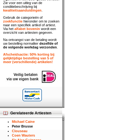
Zie voor een uitleg van de
conditiebeschrijving bij
kwaliteitsaanduidingen
.
Gebruik de categorieën of
zoekfunctie
hieronder om te zoeken
naar een specifiek artikel of artiest.
Via het
alfabet bovenin
wordt een
overzicht van artiesten gegeven.
Na ontvangst van de betaling wordt
uw bestelling normaliter
dezelfde of
de volgende werkdag verzonden
.
Afscheidsactie: 50% korting bij
gelijktijdige bestelling van 5 of
meer (verschillende) artikelen!
Gerelateerde Artiesten
Michael Caine
Peter Brusse
Clouseau
Coen Wauters