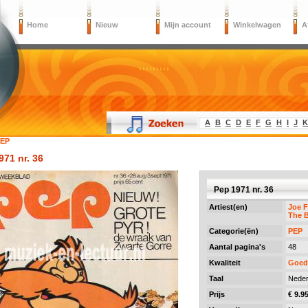
Home
Nieuw
Mijn account
Winkelwagen
A
A
B
C
D
E
F
G
H
I
J
K
EP
971 nr. 36
Pep 1971 nr. 36
Artiest(en)
Joe F
The 
Categorie(ën)
PEP
Aantal pagina's
48
Kwaliteit
Goed
Taal
Neder
Prijs
€ 9.9