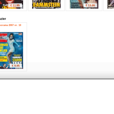
€ 11.95
€ 13.95
azier
norama 2007 nr. 10
€ 9.95