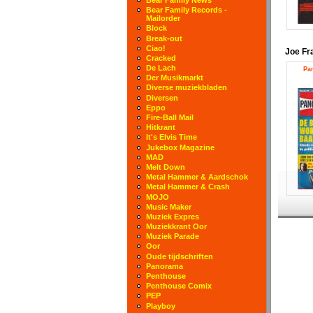
Bear Family Records -
Mailorder
Block
Break-out
Ciao!
Joe Fr
Cracked
De Lach
Pa
Der Musikmarkt
Diverse muziekbladen
Diversen
Eppo
Fire-Ball Mail
Hitkrant
It's Elvis Time
Jukebox Magazine
MAD
Melt Down
Metal Hammer & Aardschok
Metal Hammer & Crash
MOJO
Music Maker
Muziek Expres
Muziekkrant Oor
Muziek Parade
Oor
Oude tijdschriften
Panorama
Penthouse
Penthouse Comix
PEP
Playboy