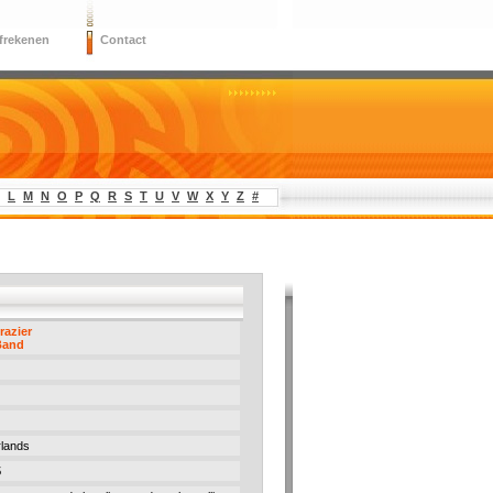
frekenen
Contact
L
M
N
O
P
Q
R
S
T
U
V
W
X
Y
Z
#
razier
Band
lands
5