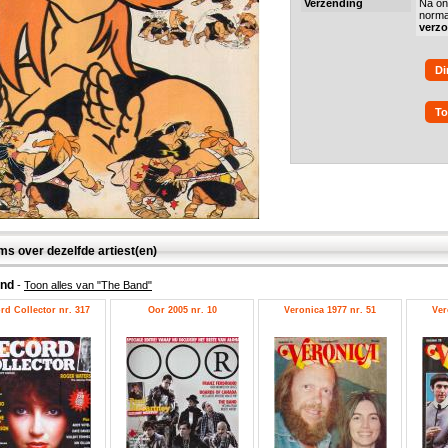
Verzending
Na on
norma
verz
Di
To
ms over dezelfde artiest(en)
and
-
Toon alles van "The Band"
rd Collector nr. 317
Oor 2005 nr. 10
Veronica 1977 nr. 51
Ver