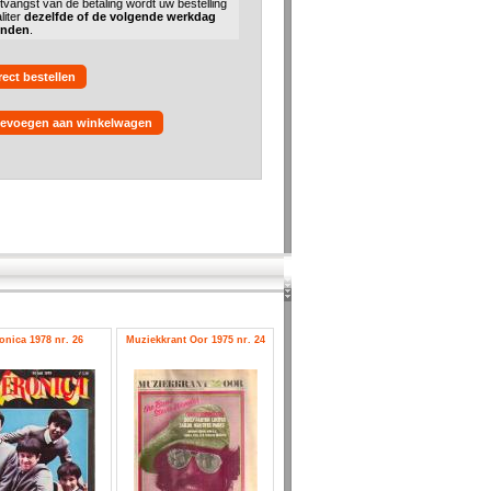
tvangst van de betaling wordt uw bestelling
liter
dezelfde of de volgende werkdag
onden
.
rect bestellen
evoegen aan winkelwagen
onica 1978 nr. 26
Muziekkrant Oor 1975 nr. 24