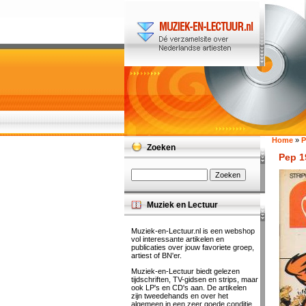
Home
»
P
Zoeken
Pep 1
Muziek en Lectuur
Muziek-en-Lectuur.nl is een webshop
vol interessante artikelen en
publicaties over jouw favoriete groep,
artiest of BN'er.
Muziek-en-Lectuur biedt gelezen
tijdschriften, TV-gidsen en strips, maar
ook LP's en CD's aan. De artikelen
zijn tweedehands en over het
algemeen in een zeer goede conditie.