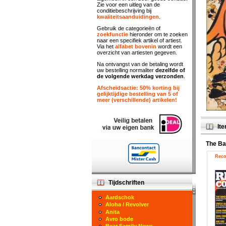
Zie voor een uitleg van de
conditiebeschrijving bij
kwaliteitsaanduidingen
.
Gebruik de categorieën of
zoekfunctie
hieronder om te zoeken
naar een specifiek artikel of artiest.
Via het
alfabet bovenin
wordt een
overzicht van artiesten gegeven.
Na ontvangst van de betaling wordt
uw bestelling normaliter
dezelfde of
de volgende werkdag verzonden
.
Afscheidsactie: 50% korting bij
gelijktijdige bestelling van 5 of
meer (verschillende) artikelen!
Ite
The B
Reco
Tijdschriften
Aardschok
Aloha / Revolver
Anita
Avro bode
Bear Family News