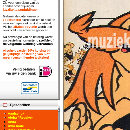
Zie voor een uitleg van de
conditiebeschrijving bij
kwaliteitsaanduidingen
.
Gebruik de categorieën of
zoekfunctie
hieronder om te zoeken
naar een specifiek artikel of artiest.
Via het
alfabet bovenin
wordt een
overzicht van artiesten gegeven.
Na ontvangst van de betaling wordt
uw bestelling normaliter
dezelfde of
de volgende werkdag verzonden
.
Afscheidsactie: 50% korting bij
gelijktijdige bestelling van 5 of
meer (verschillende) artikelen!
Tijdschriften
Aardschok
Aloha / Revolver
Anita
Avro bode
Bear Family News