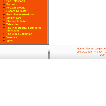
Pop-Telescoop
Popfoto
Popzamelwerk
Record Collector
Rockville International
Smilin' Ears
Stripweekbladen
Televizier
The (Faboulous) Sounds of
the Sixties
The Blues Collection
Veronica
Vinyl
Home
|
Recent toegevoeg
Voorwaarden
|
Privacy
|
Over