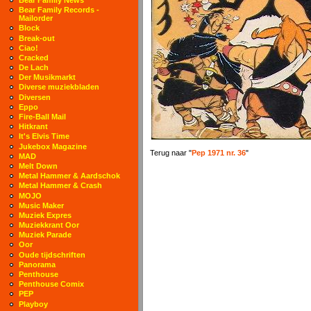
Bear Family Records -
Mailorder
Block
Break-out
Ciao!
Cracked
De Lach
Der Musikmarkt
Diverse muziekbladen
Diversen
Eppo
Fire-Ball Mail
Hitkrant
It's Elvis Time
Jukebox Magazine
Terug naar "
Pep 1971 nr. 36
"
MAD
Melt Down
Metal Hammer & Aardschok
Metal Hammer & Crash
MOJO
Music Maker
Muziek Expres
Muziekkrant Oor
Muziek Parade
Oor
Oude tijdschriften
Panorama
Penthouse
Penthouse Comix
PEP
Playboy