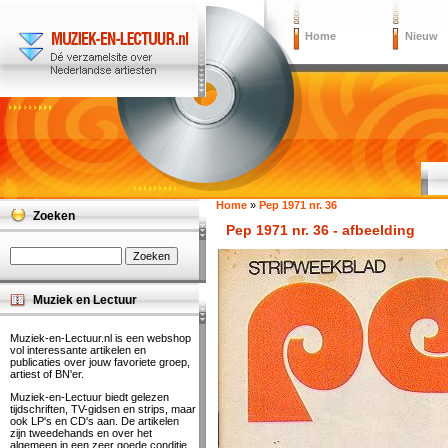
Home
Nieuw
Home
»
Pep 1971 nr. 36
Zoeken
Pep 1971 nr. 36 - afbeelding
Muziek en Lectuur
Muziek-en-Lectuur.nl is een webshop
vol interessante artikelen en
publicaties over jouw favoriete groep,
artiest of BN'er.
Muziek-en-Lectuur biedt gelezen
tijdschriften, TV-gidsen en strips, maar
ook LP's en CD's aan. De artikelen
zijn tweedehands en over het
algemeen in een zeer goede conditie.