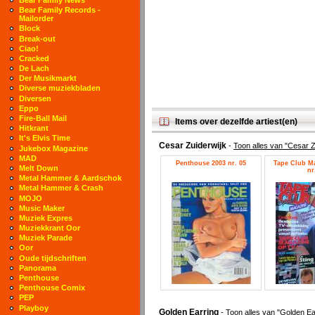
Bear Family Records -
Mailorder
Block
Break-out
Ciao!
Cracked
De Lach
Der Musikmarkt
Diverse muziekbladen
Diversen
Eppo
Fire-Ball Mail
Items over dezelfde artiest(en)
Hitkrant
It's Elvis Time
Cesar Zuiderwijk
-
Toon alles van "Cesar Z
Jukebox Magazine
MAD
Penthouse 2003 nr. 05
Tape Club Ma
Melt Down
nr
Metal Hammer & Aardschok
Metal Hammer & Crash
MOJO
Music Maker
Muziek Expres
Muziekkrant Oor
Muziek Parade
Oor
Oude tijdschriften
Panorama
Penthouse
Penthouse Comix
PEP
Playboy
Golden Earring
-
Toon alles van "Golden Ea