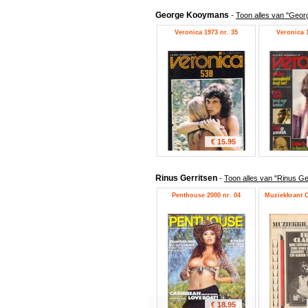
George Kooymans
-
Toon alles van "Geo
Veronica 1973 nr. 35
Veronica 1
€ 15.95
Rinus Gerritsen
-
Toon alles van "Rinus Ge
Penthouse 2000 nr. 04
Muziekkrant O
€ 18.95