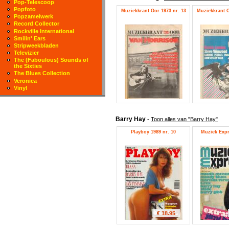
Pop-Telescoop
Popfoto
Muziekkrant Oor 1973 nr. 13
Muziekkrant O
Popzamelwerk
Record Collector
Rockville International
Smilin' Ears
Stripweekbladen
Televizier
The (Faboulous) Sounds of
the Sixties
The Blues Collection
Veronica
Vinyl
Barry Hay
-
Toon alles van "Barry Hay"
Playboy 1989 nr. 10
Muziek Expre
€ 18.95