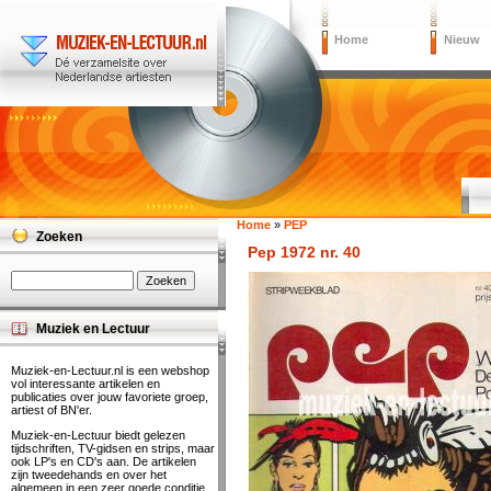
Home
Nieuw
Home
»
PEP
Zoeken
Pep 1972 nr. 40
Muziek en Lectuur
Muziek-en-Lectuur.nl is een webshop
vol interessante artikelen en
publicaties over jouw favoriete groep,
artiest of BN'er.
Muziek-en-Lectuur biedt gelezen
tijdschriften, TV-gidsen en strips, maar
ook LP's en CD's aan. De artikelen
zijn tweedehands en over het
algemeen in een zeer goede conditie.