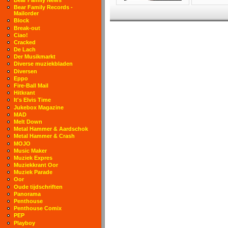
Bear Family Records -
Mailorder
Block
Break-out
Ciao!
Cracked
De Lach
Der Musikmarkt
Diverse muziekbladen
Diversen
Eppo
Fire-Ball Mail
Hitkrant
It's Elvis Time
Jukebox Magazine
MAD
Melt Down
Metal Hammer & Aardschok
Metal Hammer & Crash
MOJO
Music Maker
Muziek Expres
Muziekkrant Oor
Muziek Parade
Oor
Oude tijdschriften
Panorama
Penthouse
Penthouse Comix
PEP
Playboy