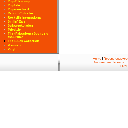
Pop-Telescoop
Popfoto
Popzamelwerk
Record Collector
Rockville International
Smilin' Ears
Stripweekbladen
Televizier
The (Faboulous) Sounds of
the Sixties
The Blues Collection
Veronica
Vinyl
Home
|
Recent toegevoeg
Voorwaarden
|
Privacy
|
Over