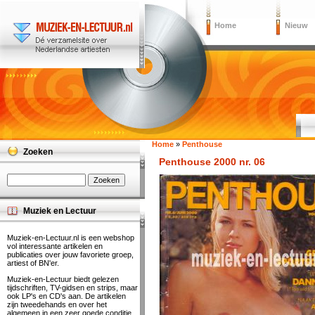
Home
Nieuw
Home
»
Penthouse
Zoeken
Penthouse 2000 nr. 06
Muziek en Lectuur
Muziek-en-Lectuur.nl is een webshop
vol interessante artikelen en
publicaties over jouw favoriete groep,
artiest of BN'er.
Muziek-en-Lectuur biedt gelezen
tijdschriften, TV-gidsen en strips, maar
ook LP's en CD's aan. De artikelen
zijn tweedehands en over het
algemeen in een zeer goede conditie.