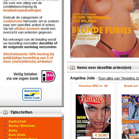
Zie voor een uitleg van de
conditiebeschrijving bij
kwaliteitsaanduidingen
.
Gebruik de categorieën of
zoekfunctie
hieronder om te zoeken
naar een specifiek artikel of artiest.
Via het
alfabet bovenin
wordt een
overzicht van artiesten gegeven.
Na ontvangst van de betaling wordt
uw bestelling normaliter
dezelfde of
de volgende werkdag verzonden
.
Afscheidsactie: 50% korting bij
gelijktijdige bestelling van 5 of
meer (verschillende) artikelen!
Items over dezelfde artiest(en)
Angelina Jolie
-
Toon alles van "Angelina Jo
Veronica 2001 nr. 28
Break out 
Tijdschriften
Aardschok
Aloha / Revolver
Anita
Avro bode
€ 10.95
Bear Family News