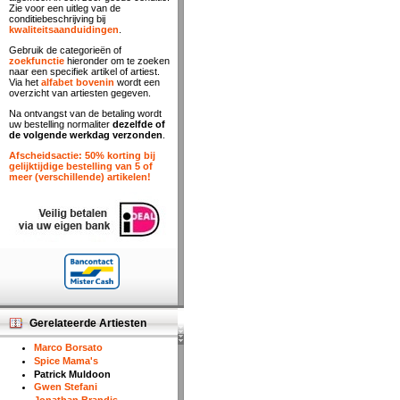
Zie voor een uitleg van de
conditiebeschrijving bij
kwaliteitsaanduidingen
.
Gebruik de categorieën of
zoekfunctie
hieronder om te zoeken
naar een specifiek artikel of artiest.
Via het
alfabet bovenin
wordt een
overzicht van artiesten gegeven.
Na ontvangst van de betaling wordt
uw bestelling normaliter
dezelfde of
de volgende werkdag verzonden
.
Afscheidsactie: 50% korting bij
gelijktijdige bestelling van 5 of
meer (verschillende) artikelen!
Gerelateerde Artiesten
Marco Borsato
Spice Mama's
Patrick Muldoon
Gwen Stefani