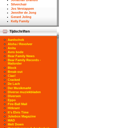
Jonathan Brandis
Silverchair
Jos Verstappen
Jennifer de Jong
Gerard Joling
Kelly Family
Tijdschriften
Aardschok
Aloha / Revolver
Anita
Avro bode
Bear Family News
Bear Family Records -
Mailorder
Block
Break-out
Ciao!
Cracked
De Lach
Der Musikmarkt
Diverse muziekbladen
Diversen
Eppo
Fire-Ball Mail
Hitkrant
It's Elvis Time
Jukebox Magazine
MAD
Melt Down