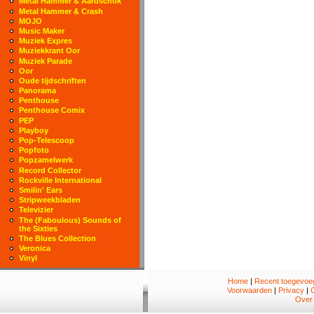
Metal Hammer & Aardschok
Metal Hammer & Crash
MOJO
Music Maker
Muziek Expres
Muziekkrant Oor
Muziek Parade
Oor
Oude tijdschriften
Panorama
Penthouse
Penthouse Comix
PEP
Playboy
Pop-Telescoop
Popfoto
Popzamelwerk
Record Collector
Rockville International
Smilin' Ears
Stripweekbladen
Televizier
The (Faboulous) Sounds of
the Sixties
The Blues Collection
Veronica
Vinyl
Home
|
Recent toegevoeg
Voorwaarden
|
Privacy
|
Over