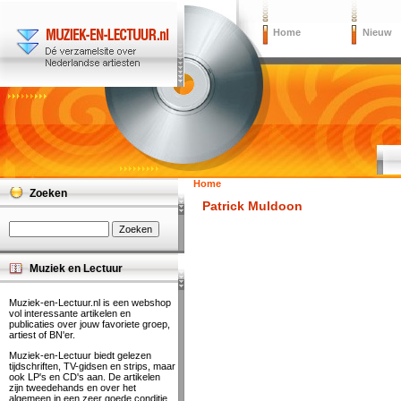
Home
Nieuw
Home
Zoeken
Patrick Muldoon
Muziek en Lectuur
Muziek-en-Lectuur.nl is een webshop
vol interessante artikelen en
publicaties over jouw favoriete groep,
artiest of BN'er.
Muziek-en-Lectuur biedt gelezen
tijdschriften, TV-gidsen en strips, maar
ook LP's en CD's aan. De artikelen
zijn tweedehands en over het
algemeen in een zeer goede conditie.