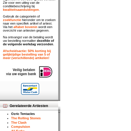
Zie voor een uitleg van de
conditiebeschrijving bij
kwaliteitsaanduidingen
.
Gebruik de categorieën of
zoekfunctie
hieronder om te zoeken
naar een specifiek artikel of artiest.
Via het
alfabet bovenin
wordt een
overzicht van artiesten gegeven.
Na ontvangst van de betaling wordt
uw bestelling normaliter
dezelfde of
de volgende werkdag verzonden
.
Afscheidsactie: 50% korting bij
gelijktijdige bestelling van 5 of
meer (verschillende) artikelen!
Gerelateerde Artiesten
Ozric Tentacles
The Rolling Stones
The Clash
Compulsion