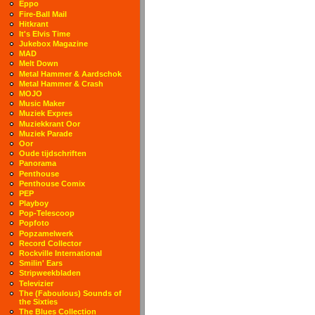
Eppo
Fire-Ball Mail
Hitkrant
It's Elvis Time
Jukebox Magazine
MAD
Melt Down
Metal Hammer & Aardschok
Metal Hammer & Crash
MOJO
Music Maker
Muziek Expres
Muziekkrant Oor
Muziek Parade
Oor
Oude tijdschriften
Panorama
Penthouse
Penthouse Comix
PEP
Playboy
Pop-Telescoop
Popfoto
Popzamelwerk
Record Collector
Rockville International
Smilin' Ears
Stripweekbladen
Televizier
The (Faboulous) Sounds of
the Sixties
The Blues Collection