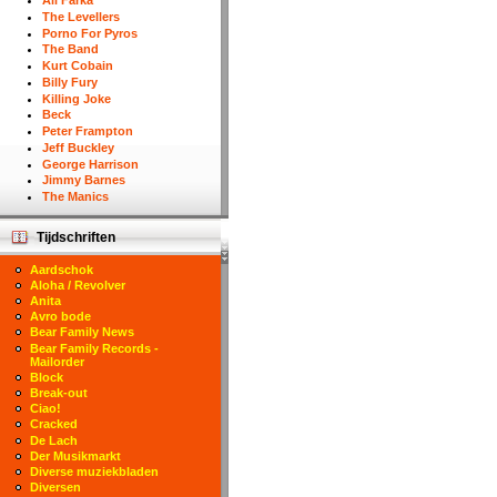
Ali Farka
The Levellers
Porno For Pyros
The Band
Kurt Cobain
Billy Fury
Killing Joke
Beck
Peter Frampton
Jeff Buckley
George Harrison
Jimmy Barnes
The Manics
Tijdschriften
Aardschok
Aloha / Revolver
Anita
Avro bode
Bear Family News
Bear Family Records -
Mailorder
Block
Break-out
Ciao!
Cracked
De Lach
Der Musikmarkt
Diverse muziekbladen
Diversen