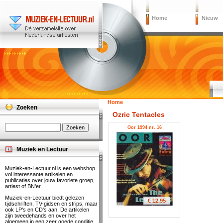
Home
Nieuw
Home
Zoeken
Ozric Tentacles
Oor 1994 nr. 16
Muziek en Lectuur
Muziek-en-Lectuur.nl is een webshop
vol interessante artikelen en
publicaties over jouw favoriete groep,
artiest of BN'er.
Muziek-en-Lectuur biedt gelezen
€ 12.95
tijdschriften, TV-gidsen en strips, maar
ook LP's en CD's aan. De artikelen
zijn tweedehands en over het
algemeen in een zeer goede conditie.