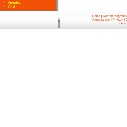
Veronica
Vinyl
Home
|
Recent toegevoeg
Voorwaarden
|
Privacy
|
Over