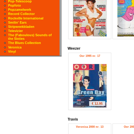
Pop-Telescoop
Popfoto
Popzamelwerk
Record Collector
Rockville International
Smilin' Ears
Stripweekbladen
Televizier
The (Faboulous) Sounds of
the Sixties
The Blues Collection
Veronica
Weezer
Vinyl
Oor 1995 nr. 17
€ 12.95
Travis
Veronica 2000 nr. 13
Oor 200