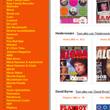
Bear Family Records -
Mailorder
Block
Break-out
Ciao!
€ 12.95
Cracked
De Lach
Der Musikmarkt
Diverse muziekbladen
Heideroosjes
-
Toon alles van "Heideroosje
Diversen
Eppo
Aloha 2001 nr. 03.2
Aloha 20
Fire-Ball Mail
Hitkrant
It's Elvis Time
Jukebox Magazine
MAD
Melt Down
Metal Hammer & Aardschok
Metal Hammer & Crash
MOJO
Music Maker
Muziek Expres
€ 13.95
Muziekkrant Oor
Muziek Parade
Oor
Oude tijdschriften
David Byrne
-
Toon alles van "David Byrne"
Panorama
Penthouse
Playboy 1986 nr. 09
Oor 1989 
Penthouse Comix
PEP
Playboy