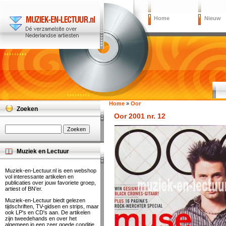
Home
Nieuw
Home
»
Oor
Zoeken
Oor 2001 nr. 12
Muziek en Lectuur
Muziek-en-Lectuur.nl is een webshop
vol interessante artikelen en
publicaties over jouw favoriete groep,
artiest of BN'er.
Muziek-en-Lectuur biedt gelezen
tijdschriften, TV-gidsen en strips, maar
ook LP's en CD's aan. De artikelen
zijn tweedehands en over het
algemeen in een zeer goede conditie.