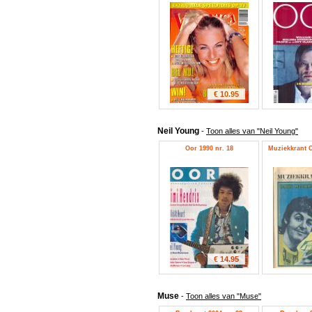
€ 10.95
Neil Young
-
Toon alles van "Neil Young"
Oor 1990 nr. 18
Muziekkrant O
€ 14.95
Muse
-
Toon alles van "Muse"