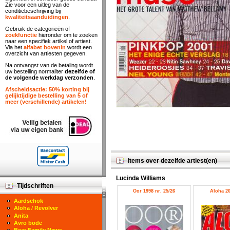
Zie voor een uitleg van de
conditiebeschrijving bij
kwaliteitsaanduidingen
.
Gebruik de categorieën of
zoekfunctie
hieronder om te zoeken
naar een specifiek artikel of artiest.
Via het
alfabet bovenin
wordt een
overzicht van artiesten gegeven.
Na ontvangst van de betaling wordt
uw bestelling normaliter
dezelfde of
de volgende werkdag verzonden
.
Afscheidsactie: 50% korting bij
gelijktijdige bestelling van 5 of
meer (verschillende) artikelen!
Items over dezelfde artiest(en)
Lucinda Williams
Tijdschriften
Oor 1998 nr. 25/26
Aloha 20
Aardschok
Aloha / Revolver
Anita
Avro bode
Bear Family News