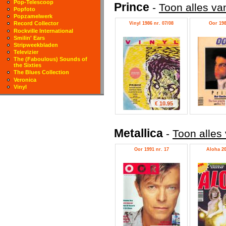
Pop-Telescoop
Prince
-
Toon alles va
Popfoto
Popzamelwerk
Record Collector
Vinyl 1986 nr. 07/08
Oor 198
Rockville International
Smilin' Ears
Stripweekbladen
Televizier
The (Faboulous) Sounds of
the Sixties
The Blues Collection
Veronica
Vinyl
€ 10.95
Metallica
-
Toon alles 
Oor 1991 nr. 17
Aloha 20