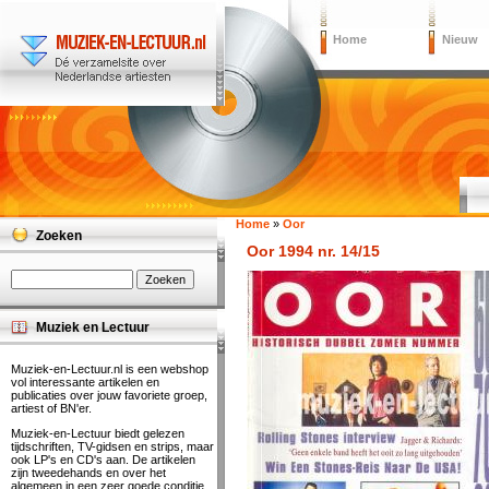
Home
Nieuw
Home
»
Oor
Zoeken
Oor 1994 nr. 14/15
Muziek en Lectuur
Muziek-en-Lectuur.nl is een webshop
vol interessante artikelen en
publicaties over jouw favoriete groep,
artiest of BN'er.
Muziek-en-Lectuur biedt gelezen
tijdschriften, TV-gidsen en strips, maar
ook LP's en CD's aan. De artikelen
zijn tweedehands en over het
algemeen in een zeer goede conditie.