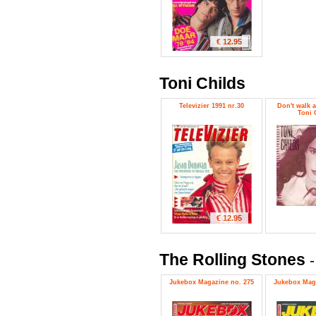
€ 12.95
Toni Childs
Televizier 1991 nr.30
Don't walk a
Toni 
€ 12.95
The Rolling Stones
Jukebox Magazine no. 275
Jukebox Maga