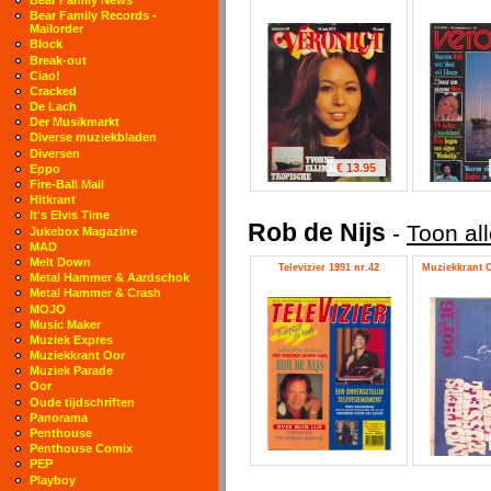
Bear Family Records -
Mailorder
Block
Break-out
Ciao!
Cracked
De Lach
Der Musikmarkt
Diverse muziekbladen
Diversen
€ 13.95
Eppo
Fire-Ball Mail
Hitkrant
It's Elvis Time
Rob de Nijs
-
Toon al
Jukebox Magazine
MAD
Melt Down
Televizier 1991 nr.42
Muziekkrant O
Metal Hammer & Aardschok
Metal Hammer & Crash
MOJO
Music Maker
Muziek Expres
Muziekkrant Oor
Muziek Parade
Oor
Oude tijdschriften
Panorama
Penthouse
Penthouse Comix
PEP
Playboy