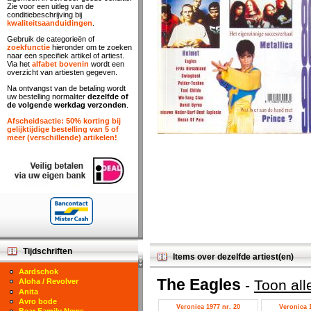
Zie voor een uitleg van de
conditiebeschrijving bij
kwaliteitsaanduidingen
.
Gebruik de categorieën of
zoekfunctie
hieronder om te zoeken
naar een specifiek artikel of artiest.
Via het
alfabet bovenin
wordt een
overzicht van artiesten gegeven.
Na ontvangst van de betaling wordt
uw bestelling normaliter
dezelfde of
de volgende werkdag verzonden
.
Afscheidsactie: 50% korting bij
gelijktijdige bestelling van 5 of
meer (verschillende) artikelen!
Tijdschriften
Items over dezelfde artiest(en)
Aardschok
The Eagles
-
Toon all
Aloha / Revolver
Anita
Avro bode
Veronica 1977 nr. 20
Veronica 1
Bear Family News