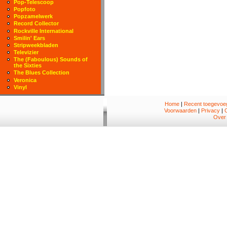
Pop-Telescoop
Popfoto
Popzamelwerk
Record Collector
Rockville International
Smilin' Ears
Stripweekbladen
Televizier
The (Faboulous) Sounds of
the Sixties
The Blues Collection
Veronica
Vinyl
Home
|
Recent toegevoeg
Voorwaarden
|
Privacy
|
Over