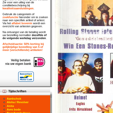
Zie voor een uitleg van de
conditiebeschrijving bij
kwaliteitsaanduidingen
.
Gebruik de categorieën of
zoekfunctie
hieronder om te zoeken
naar een specifiek artikel of artiest.
Via het
alfabet bovenin
wordt een
overzicht van artiesten gegeven.
Na ontvangst van de betaling wordt
uw bestelling normaliter
dezelfde of
de volgende werkdag verzonden
.
Afscheidsactie: 50% korting bij
gelijktijdige bestelling van 5 of
meer (verschillende) artikelen!
Tijdschriften
Aardschok
Aloha / Revolver
Anita
Avro bode
Bear Family News