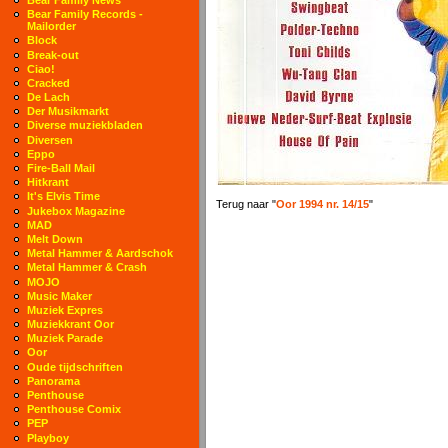
Bear Family Records -
Mailorder
Block
Break-out
Ciao!
Cracked
De Lach
Der Musikmarkt
Diverse muziekbladen
Diversen
Eppo
Fire-Ball Mail
Hitkrant
It's Elvis Time
Terug naar "
Oor 1994 nr. 14/15
"
Jukebox Magazine
MAD
Melt Down
Metal Hammer & Aardschok
Metal Hammer & Crash
MOJO
Music Maker
Muziek Expres
Muziekkrant Oor
Muziek Parade
Oor
Oude tijdschriften
Panorama
Penthouse
Penthouse Comix
PEP
Playboy