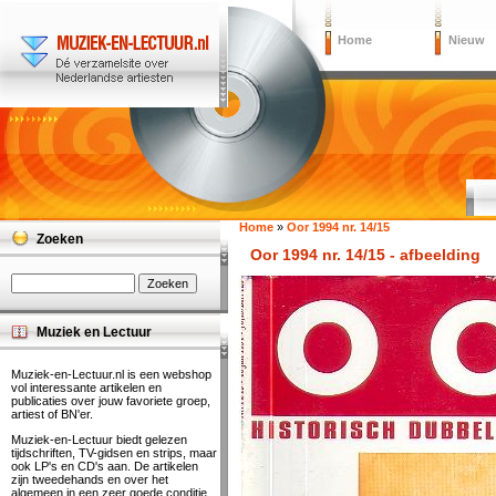
Home
Nieuw
Home
»
Oor 1994 nr. 14/15
Zoeken
Oor 1994 nr. 14/15 - afbeelding
Muziek en Lectuur
Muziek-en-Lectuur.nl is een webshop
vol interessante artikelen en
publicaties over jouw favoriete groep,
artiest of BN'er.
Muziek-en-Lectuur biedt gelezen
tijdschriften, TV-gidsen en strips, maar
ook LP's en CD's aan. De artikelen
zijn tweedehands en over het
algemeen in een zeer goede conditie.