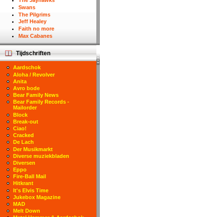
The Jayhawks
Swans
The Pilgrims
Jeff Healey
Faith no more
Max Cabanes
Tijdschriften
Aardschok
Aloha / Revolver
Anita
Avro bode
Bear Family News
Bear Family Records -
Mailorder
Block
Break-out
Ciao!
Cracked
De Lach
Der Musikmarkt
Diverse muziekbladen
Diversen
Eppo
Fire-Ball Mail
Hitkrant
It's Elvis Time
Jukebox Magazine
MAD
Melt Down