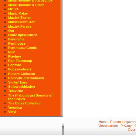
Metal Hammer & Aardschok
Metal Hammer & Crash
MOJO
Music Maker
Muziek Expres
Muziekkrant Oor
Muziek Parade
Oor
Oude tijdschriften
Panorama
Penthouse
Penthouse Comix
PEP
Playboy
Pop-Telescoop
Popfoto
Popzamelwerk
Record Collector
Rockville International
Smilin' Ears
Stripweekbladen
Televizier
The (Faboulous) Sounds of
the Sixties
The Blues Collection
Veronica
Vinyl
Home
|
Recent toegevoeg
Voorwaarden
|
Privacy
|
Over