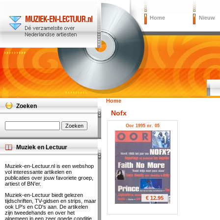
Home
Nieuw
Home
Zoeken
Nofx
Oor 1995 nr. 05
Muziek en Lectuur
Muziek-en-Lectuur.nl is een webshop
vol interessante artikelen en
publicaties over jouw favoriete groep,
artiest of BN'er.
Muziek-en-Lectuur biedt gelezen
€ 12.95
tijdschriften, TV-gidsen en strips, maar
ook LP's en CD's aan. De artikelen
zijn tweedehands en over het
algemeen in een zeer goede conditie.