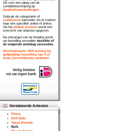
Zie voor een uitleg van de
conditiebeschrijving bij
kwaliteitsaanduidingen
.
Gebruik de categorieën of
zoekfunctie
hieronder om te zoeken
naar een specifiek artikel of artiest.
Via het
alfabet bovenin
wordt een
overzicht van artiesten gegeven.
Na ontvangst van de betaling wordt
uw bestelling normaliter
dezelfde of
de volgende werkdag verzonden
.
Afscheidsactie: 50% korting bij
gelijktijdige bestelling van 5 of
meer (verschillende) artikelen!
Gerelateerde Artiesten
Prince
Dick Dale
Tanya Donelly
Nofx