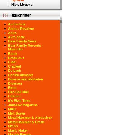
Sylvana
Niels Megens
Tijdschriften
Aardschok
Aloha / Revolver
Anita
Avro bode
Bear Family News
Bear Family Records -
Mailorder
Block
Break-out
Ciao!
Cracked
De Lach
Der Musikmarkt
Diverse muziekbladen
Diversen
Eppo
Fire-Ball Mail
Hitkrant
It's Elvis Time
Jukebox Magazine
MAD
Melt Down
Metal Hammer & Aardschok
Metal Hammer & Crash
MOJO
Music Maker
Muziek Expres