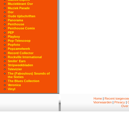
Muziekkrant Oor
Muziek Parade
Oor
Oude tijdschriften
Panorama
Penthouse
Penthouse Comix
PEP
Playboy
Pop-Telescoop
Popfoto
Popzamelwerk
Record Collector
Rockville International
Smilin' Ears
Stripweekbladen
Televizier
The (Faboulous) Sounds of
the Sixties
The Blues Collection
Veronica
Vinyl
Home
|
Recent toegevoeg
Voorwaarden
|
Privacy
|
Over