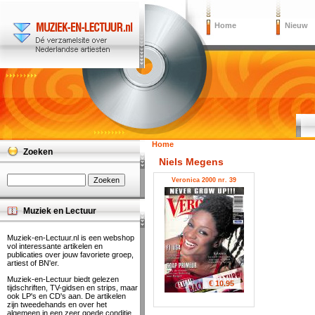
Home
Nieuw
Home
Zoeken
Niels Megens
Veronica 2000 nr. 39
Muziek en Lectuur
Muziek-en-Lectuur.nl is een webshop
vol interessante artikelen en
publicaties over jouw favoriete groep,
artiest of BN'er.
Muziek-en-Lectuur biedt gelezen
€ 10.95
tijdschriften, TV-gidsen en strips, maar
ook LP's en CD's aan. De artikelen
zijn tweedehands en over het
algemeen in een zeer goede conditie.