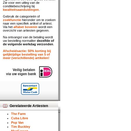
Zie voor een uitleg van de
conditiebeschrijving bij
kwaliteitsaanduidingen
.
Gebruik de categorieën of
zoekfunctie
hieronder om te zoeken
naar een specifiek artikel of artiest.
Via het
alfabet bovenin
wordt een
overzicht van artiesten gegeven.
Na ontvangst van de betaling wordt
uw bestelling normaliter
dezelfde of
de volgende werkdag verzonden
.
Afscheidsactie: 50% korting bij
gelijktijdige bestelling van 5 of
meer (verschillende) artikelen!
Gerelateerde Artiesten
The Farm
Cuba Libre
Pop Van
Tim Buckley