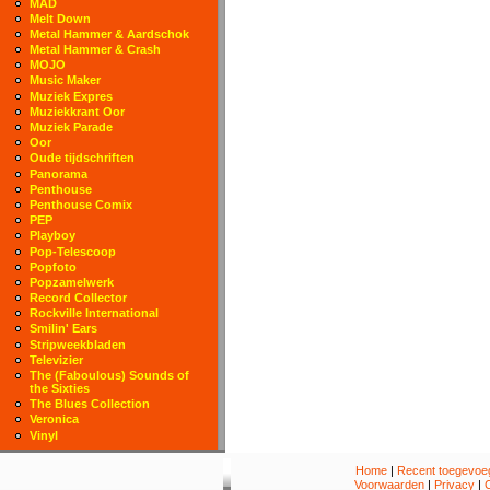
MAD
Melt Down
Metal Hammer & Aardschok
Metal Hammer & Crash
MOJO
Music Maker
Muziek Expres
Muziekkrant Oor
Muziek Parade
Oor
Oude tijdschriften
Panorama
Penthouse
Penthouse Comix
PEP
Playboy
Pop-Telescoop
Popfoto
Popzamelwerk
Record Collector
Rockville International
Smilin' Ears
Stripweekbladen
Televizier
The (Faboulous) Sounds of
the Sixties
The Blues Collection
Veronica
Vinyl
Home
|
Recent toegevoeg
Voorwaarden
|
Privacy
|