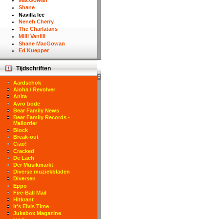
MacGowan
Shane
Navilla Ice
Neneh Cherry
The Charlatans
Milli Vanilli
Shane MacGowan
Ed Kuepper
Tijdschriften
Aardschok
Aloha / Revolver
Anita
Avro bode
Bear Family News
Bear Family Records -
Mailorder
Block
Break-out
Ciao!
Cracked
De Lach
Der Musikmarkt
Diverse muziekbladen
Diversen
Eppo
Fire-Ball Mail
Hitkrant
It's Elvis Time
Jukebox Magazine