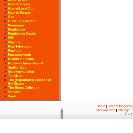
Muziek Expres
Muziekkrant Oor
Muziek Parade
Oor
Oude tijdschriften
Panorama
Penthouse
Penthouse Comix
PEP
Playboy
Pop-Telescoop
Popfoto
Popzamelwerk
Record Collector
Rockville International
Smilin' Ears
Stripweekbladen
Televizier
The (Faboulous) Sounds of
the Sixties
The Blues Collection
Veronica
Vinyl
Home
|
Recent toegevoeg
Voorwaarden
|
Privacy
|
Over