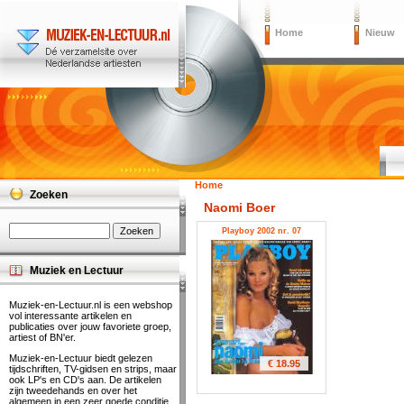
Home
Nieuw
Home
Zoeken
Naomi Boer
Playboy 2002 nr. 07
Muziek en Lectuur
Muziek-en-Lectuur.nl is een webshop
vol interessante artikelen en
publicaties over jouw favoriete groep,
artiest of BN'er.
Muziek-en-Lectuur biedt gelezen
€ 18.95
tijdschriften, TV-gidsen en strips, maar
ook LP's en CD's aan. De artikelen
zijn tweedehands en over het
algemeen in een zeer goede conditie.