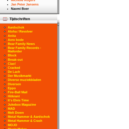
Michelle Rogers
Jan Peter Jansens
Naomi Boer
Tijdschriften
Aardschok
Aloha / Revolver
Anita
Avro bode
Bear Family News
Bear Family Records -
Mailorder
Block
Break-out
Ciao!
Cracked
De Lach
Der Musikmarkt
Diverse muziekbladen
Diversen
Eppo
Fire-Ball Mail
Hitkrant
It's Elvis Time
Jukebox Magazine
MAD
Melt Down
Metal Hammer & Aardschok
Metal Hammer & Crash
MOJO
Music Maker