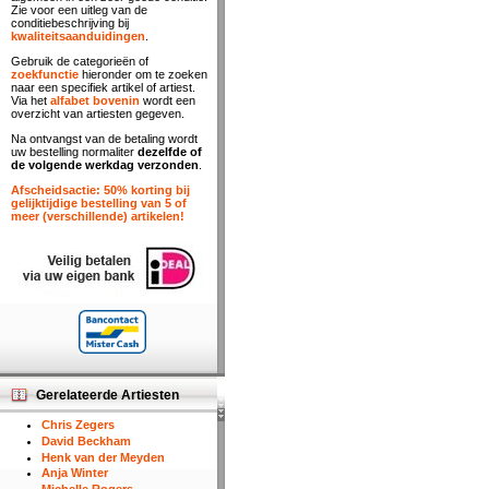
Zie voor een uitleg van de
conditiebeschrijving bij
kwaliteitsaanduidingen
.
Gebruik de categorieën of
zoekfunctie
hieronder om te zoeken
naar een specifiek artikel of artiest.
Via het
alfabet bovenin
wordt een
overzicht van artiesten gegeven.
Na ontvangst van de betaling wordt
uw bestelling normaliter
dezelfde of
de volgende werkdag verzonden
.
Afscheidsactie: 50% korting bij
gelijktijdige bestelling van 5 of
meer (verschillende) artikelen!
Gerelateerde Artiesten
Chris Zegers
David Beckham
Henk van der Meyden
Anja Winter