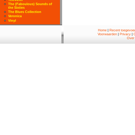
The (Faboulous) Sounds of
the Sixties
The Blues Collection
Veronica
Vinyl
Home
|
Recent toegevoeg
Voorwaarden
|
Privacy
|
Over