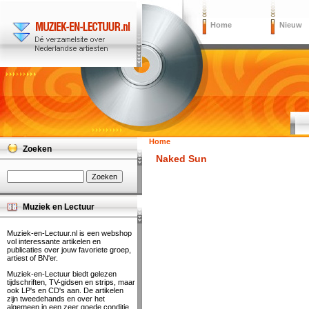
Home
Nieuw
Home
Zoeken
Naked Sun
Muziek en Lectuur
Muziek-en-Lectuur.nl is een webshop
vol interessante artikelen en
publicaties over jouw favoriete groep,
artiest of BN'er.
Muziek-en-Lectuur biedt gelezen
tijdschriften, TV-gidsen en strips, maar
ook LP's en CD's aan. De artikelen
zijn tweedehands en over het
algemeen in een zeer goede conditie.