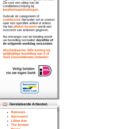
Zie voor een uitleg van de
conditiebeschrijving bij
kwaliteitsaanduidingen
.
Gebruik de categorieën of
zoekfunctie
hieronder om te zoeken
naar een specifiek artikel of artiest.
Via het
alfabet bovenin
wordt een
overzicht van artiesten gegeven.
Na ontvangst van de betaling wordt
uw bestelling normaliter
dezelfde of
de volgende werkdag verzonden
.
Afscheidsactie: 50% korting bij
gelijktijdige bestelling van 5 of
meer (verschillende) artikelen!
Gerelateerde Artiesten
Ramones
Sacrosanct
Lillian Axe
The Scream