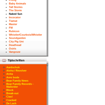
Prong
Baby Animals
Tall Stories
The Storm
Naked Sun
Incocator
Tiamat
Master
FM
Rubicon
Whistler/Courbois/Whistler
Soundgarden
City Pig Unt
Deadhead
Osiris
Vangouw
Tijdschriften
Aardschok
Aloha / Revolver
Anita
Avro bode
Bear Family News
Bear Family Records -
Mailorder
Block
Break-out
Ciao!
Cracked
De Lach