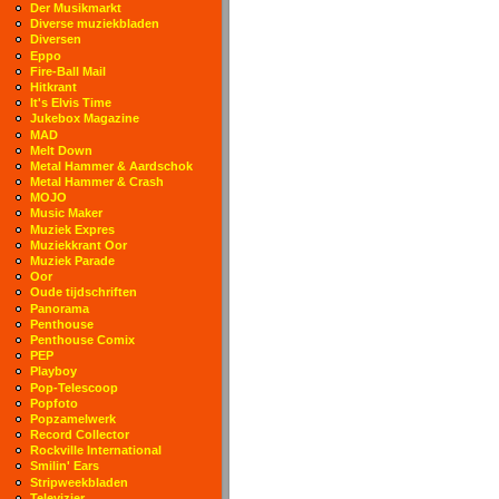
Der Musikmarkt
Diverse muziekbladen
Diversen
Eppo
Fire-Ball Mail
Hitkrant
It's Elvis Time
Jukebox Magazine
MAD
Melt Down
Metal Hammer & Aardschok
Metal Hammer & Crash
MOJO
Music Maker
Muziek Expres
Muziekkrant Oor
Muziek Parade
Oor
Oude tijdschriften
Panorama
Penthouse
Penthouse Comix
PEP
Playboy
Pop-Telescoop
Popfoto
Popzamelwerk
Record Collector
Rockville International
Smilin' Ears
Stripweekbladen
Televizier