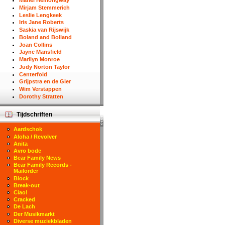
Mariel Hemongway
Mirjam Stemmerich
Leslie Lengkeek
Iris Jane Roberts
Saskia van Rijswijk
Boland and Bolland
Joan Collins
Jayne Mansfield
Marilyn Monroe
Judy Norton Taylor
Centerfold
Grijpstra en de Gier
Wim Verstappen
Dorothy Stratten
Tijdschriften
Aardschok
Aloha / Revolver
Anita
Avro bode
Bear Family News
Bear Family Records -
Mailorder
Block
Break-out
Ciao!
Cracked
De Lach
Der Musikmarkt
Diverse muziekbladen