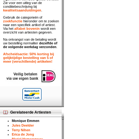
Zie voor een uitleg van de
conditiebeschrijving bij
kwaliteitsaanduidingen
.
Gebruik de categorieën of
zoekfunctie
hieronder om te zoeken
naar een specifiek artikel of artiest.
Via het
alfabet bovenin
wordt een
overzicht van artiesten gegeven.
Na ontvangst van de betaling wordt
uw bestelling normaliter
dezelfde of
de volgende werkdag verzonden
.
Afscheidsactie: 50% korting bij
gelijktijdige bestelling van 5 of
meer (verschillende) artikelen!
Gerelateerde Artiesten
Monique Emmen
Jules Deelder
Terry Nihen
Erica de Jong