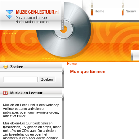
Home
Nieuw
Home
Zoeken
Monique Emmen
Muziek en Lectuur
Muziek-en-Lectuur.nl is een webshop
vol interessante artikelen en
publicaties over jouw favoriete groep,
artiest of BN'er.
Muziek-en-Lectuur biedt gelezen
tijdschriften, TV-gidsen en strips, maar
ook LP's en CD's aan. De artikelen
zijn tweedehands en over het
algemeen in een zeer goede conditie.