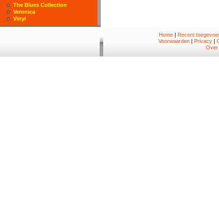
The Blues Collection
Veronica
Vinyl
Home
|
Recent toegevoeg
Voorwaarden
|
Privacy
|
Over