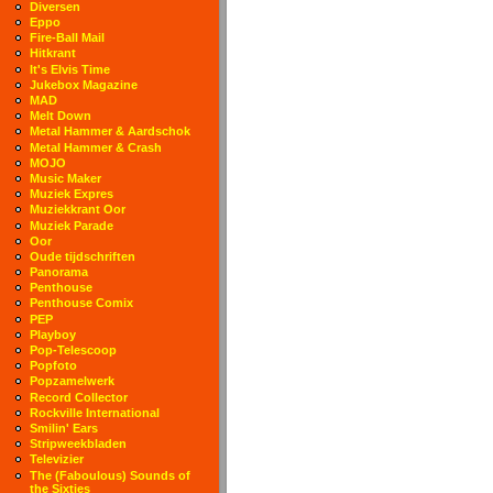
Diversen
Eppo
Fire-Ball Mail
Hitkrant
It's Elvis Time
Jukebox Magazine
MAD
Melt Down
Metal Hammer & Aardschok
Metal Hammer & Crash
MOJO
Music Maker
Muziek Expres
Muziekkrant Oor
Muziek Parade
Oor
Oude tijdschriften
Panorama
Penthouse
Penthouse Comix
PEP
Playboy
Pop-Telescoop
Popfoto
Popzamelwerk
Record Collector
Rockville International
Smilin' Ears
Stripweekbladen
Televizier
The (Faboulous) Sounds of
the Sixties