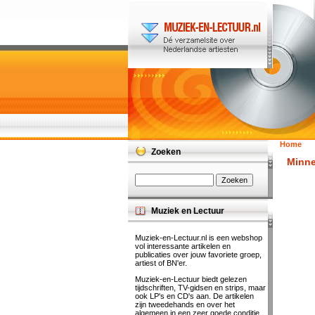
Home
Zoeken
Minne
Muziek en Lectuur
Muziek-en-Lectuur.nl is een webshop
vol interessante artikelen en
publicaties over jouw favoriete groep,
artiest of BN'er.
Muziek-en-Lectuur biedt gelezen
tijdschriften, TV-gidsen en strips, maar
ook LP's en CD's aan. De artikelen
zijn tweedehands en over het
algemeen in een zeer goede conditie.