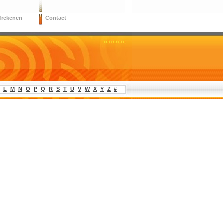
frekenen
Contact
L
M
N
O
P
Q
R
S
T
U
V
W
X
Y
Z
#