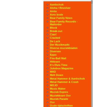
Aardschok
Aloha / Revolver
Anita
Avro bode
Bear Family News
Bear Family Records -
Mailorder
Block
Break-out
Ciao!
Cracked
De Lach
Der Musikmarkt
Diverse muziekbladen
Diversen
Eppo
Fire-Ball Mail
Hitkrant
It's Elvis Time
Jukebox Magazine
MAD
Melt Down
Metal Hammer & Aardschok
Metal Hammer & Crash
MOJO
Music Maker
Muziek Expres
Muziekkrant Oor
Muziek Parade
Oor
Oude tijdschriften