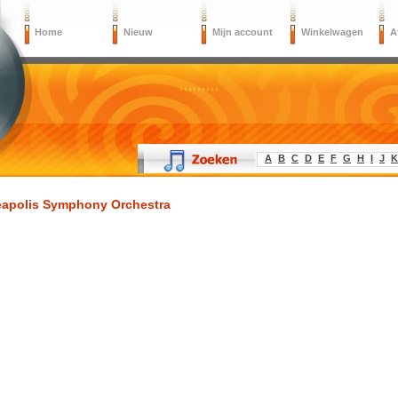
Home
Nieuw
Mijn account
Winkelwagen
A
A
B
C
D
E
F
G
H
I
J
K
apolis Symphony Orchestra