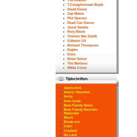
The Beatles
T.Coraghsessan Boyle
David Essex
Zap Mama
Phil Spector
Dead Can Dance
Joost Swarte
Rory Block
Townes Van Zandt
Gilberto Gil
Richard Thompson
Eagles
Guru
Brian Setzer
The Motions
Nikka Costa
Tijdschriften
Aardschok
Aloha / Revolver
Anita
Avro bode
Bear Family News
Bear Family Records -
Mailorder
Block
Break-out
Ciao!
Cracked
De Lach