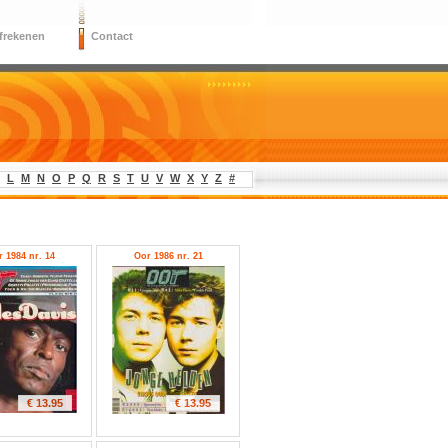
frekenen
Contact
L
M
N
O
P
Q
R
S
T
U
V
W
X
Y
Z
#
 1984 nr. 14
Oor 1986 nr. 21
€ 13.95
€ 13.95