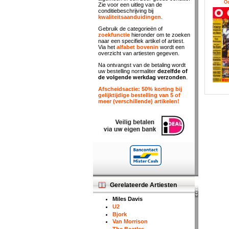
Oo
Zie voor een uitleg van de
conditiebeschrijving bij
kwaliteitsaanduidingen
.
Gebruik de categorieën of
zoekfunctie
hieronder om te zoeken
naar een specifiek artikel of artiest.
Via het
alfabet bovenin
wordt een
overzicht van artiesten gegeven.
Na ontvangst van de betaling wordt
uw bestelling normaliter
dezelfde of
de volgende werkdag verzonden
.
Afscheidsactie: 50% korting bij
gelijktijdige bestelling van 5 of
meer (verschillende) artikelen!
Gerelateerde Artiesten
Miles Davis
U2
Bjork
Van Morrison