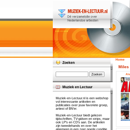
Home
Zoeken
Miles
Alo
Muziek en Lectuur
Muziek-en-Lectuur.nl is een webshop
vol interessante artikelen en
publicaties over jouw favoriete groep,
artiest of BN'er.
Muziek-en-Lectuur biedt gelezen
tijdschriften, TV-gidsen en strips, maar
ook LP's en CD's aan. De artikelen
zijn tweedehands en over het
algemeen in een zeer goede conditie.