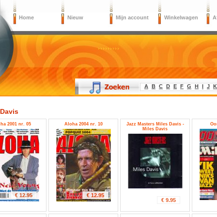
Home
Nieuw
Mijn account
Winkelwagen
A
A
B
C
D
E
F
G
H
I
J
K
 Davis
ha 2001 nr. 05
Aloha 2004 nr. 10
Jazz Masters Miles Davis -
Oor
Miles Davis
€ 12.95
€ 12.95
€ 9.95