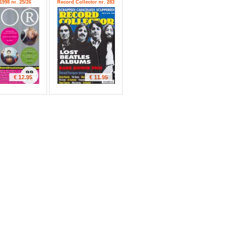
1998 nr. 25/26
Record Collector nr. 283
€ 12.95
€ 11.95