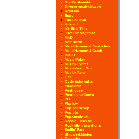
Der Musikmarkt
Diverse muziekbladen
Diversen
Eppo
Fire-Ball Mail
Hitkrant
It's Elvis Time
Jukebox Magazine
MAD
Melt Down
Metal Hammer & Aardschok
Metal Hammer & Crash
MOJO
Music Maker
Muziek Expres
Muziekkrant Oor
Muziek Parade
Oor
Oude tijdschriften
Panorama
Penthouse
Penthouse Comix
PEP
Playboy
Pop-Telescoop
Popfoto
Popzamelwerk
Record Collector
Rockville International
Smilin' Ears
Stripweekbladen
Televizier