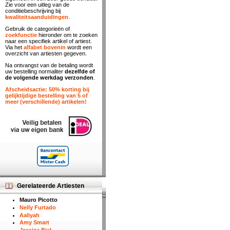
Zie voor een uitleg van de
conditiebeschrijving bij
kwaliteitsaanduidingen
.
Gebruik de categorieën of
zoekfunctie
hieronder om te zoeken
naar een specifiek artikel of artiest.
Via het
alfabet bovenin
wordt een
overzicht van artiesten gegeven.
Na ontvangst van de betaling wordt
uw bestelling normaliter
dezelfde of
de volgende werkdag verzonden
.
Afscheidsactie: 50% korting bij
gelijktijdige bestelling van 5 of
meer (verschillende) artikelen!
Gerelateerde Artiesten
Mauro Picotto
Nelly Furtado
Aaliyah
Amy Smart