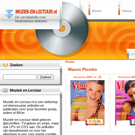
Home
Nieuw
Home
Zoeken
Mauro Picotto
Veronica 2001 nr. 29
Veronica 200
Muziek en Lectuur
Muziek-en-Lectuur.nl is een webshop
vol interessante artikelen en
publicaties over jouw favoriete groep,
artiest of BN'er.
Muziek-en-Lectuur biedt gelezen
€ 12.95
tijdschriften, TV-gidsen en strips, maar
ook LP's en CD's aan. De artikelen
zijn tweedehands en over het
algemeen in een zeer goede conditie.