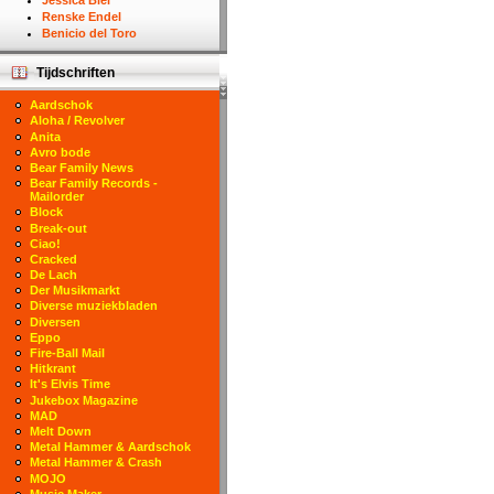
Jessica Biel
Renske Endel
Benicio del Toro
Tijdschriften
Aardschok
Aloha / Revolver
Anita
Avro bode
Bear Family News
Bear Family Records -
Mailorder
Block
Break-out
Ciao!
Cracked
De Lach
Der Musikmarkt
Diverse muziekbladen
Diversen
Eppo
Fire-Ball Mail
Hitkrant
It's Elvis Time
Jukebox Magazine
MAD
Melt Down
Metal Hammer & Aardschok
Metal Hammer & Crash
MOJO
Music Maker