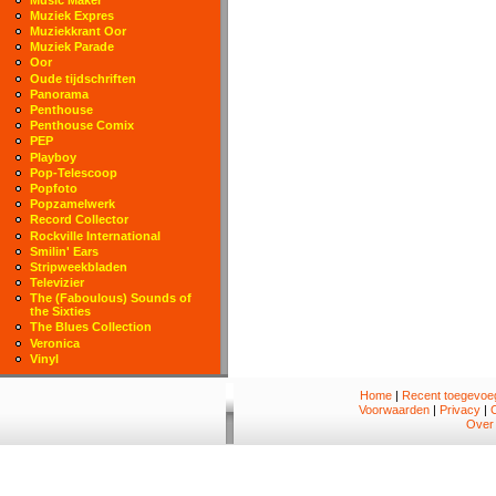
Muziek Expres
Muziekkrant Oor
Muziek Parade
Oor
Oude tijdschriften
Panorama
Penthouse
Penthouse Comix
PEP
Playboy
Pop-Telescoop
Popfoto
Popzamelwerk
Record Collector
Rockville International
Smilin' Ears
Stripweekbladen
Televizier
The (Faboulous) Sounds of
the Sixties
The Blues Collection
Veronica
Vinyl
Home
|
Recent toegevoeg
Voorwaarden
|
Privacy
|
Over