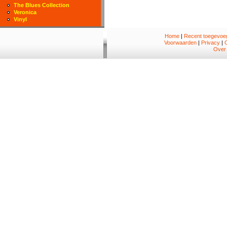
The Blues Collection
Veronica
Vinyl
Home
|
Recent toegevoeg
Voorwaarden
|
Privacy
|
Over