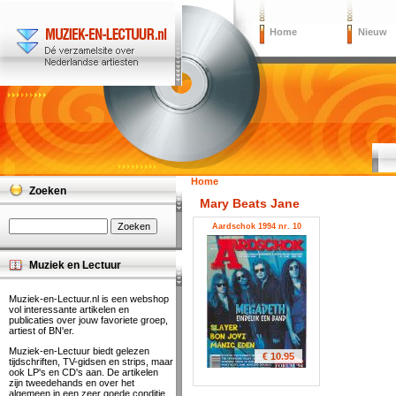
Home
Nieuw
Home
Zoeken
Mary Beats Jane
Aardschok 1994 nr. 10
Muziek en Lectuur
Muziek-en-Lectuur.nl is een webshop
vol interessante artikelen en
publicaties over jouw favoriete groep,
artiest of BN'er.
Muziek-en-Lectuur biedt gelezen
€ 10.95
tijdschriften, TV-gidsen en strips, maar
ook LP's en CD's aan. De artikelen
zijn tweedehands en over het
algemeen in een zeer goede conditie.