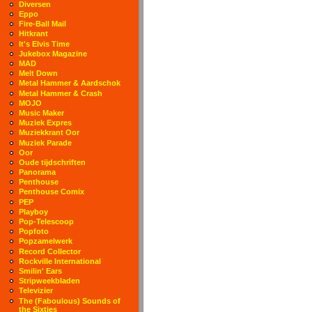
Diversen
Eppo
Fire-Ball Mail
Hitkrant
It's Elvis Time
Jukebox Magazine
MAD
Melt Down
Metal Hammer & Aardschok
Metal Hammer & Crash
MOJO
Music Maker
Muziek Expres
Muziekkrant Oor
Muziek Parade
Oor
Oude tijdschriften
Panorama
Penthouse
Penthouse Comix
PEP
Playboy
Pop-Telescoop
Popfoto
Popzamelwerk
Record Collector
Rockville International
Smilin' Ears
Stripweekbladen
Televizier
The (Faboulous) Sounds of
the Sixties