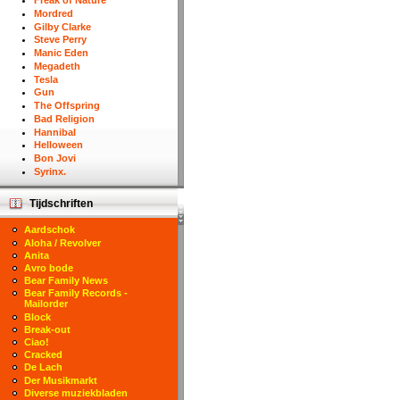
Freak of Nature
Mordred
Gilby Clarke
Steve Perry
Manic Eden
Megadeth
Tesla
Gun
The Offspring
Bad Religion
Hannibal
Helloween
Bon Jovi
Syrinx.
Tijdschriften
Aardschok
Aloha / Revolver
Anita
Avro bode
Bear Family News
Bear Family Records -
Mailorder
Block
Break-out
Ciao!
Cracked
De Lach
Der Musikmarkt
Diverse muziekbladen