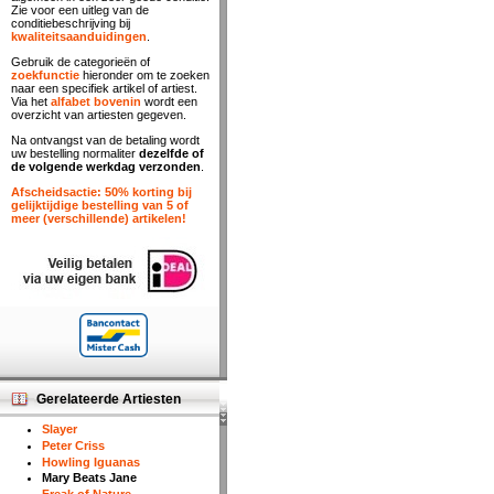
Zie voor een uitleg van de
conditiebeschrijving bij
kwaliteitsaanduidingen
.
Gebruik de categorieën of
zoekfunctie
hieronder om te zoeken
naar een specifiek artikel of artiest.
Via het
alfabet bovenin
wordt een
overzicht van artiesten gegeven.
Na ontvangst van de betaling wordt
uw bestelling normaliter
dezelfde of
de volgende werkdag verzonden
.
Afscheidsactie: 50% korting bij
gelijktijdige bestelling van 5 of
meer (verschillende) artikelen!
Gerelateerde Artiesten
Slayer
Peter Criss
Howling Iguanas
Mary Beats Jane