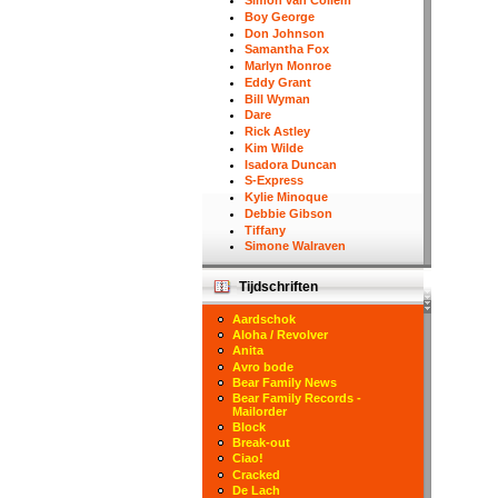
Simon van Collem
Boy George
Don Johnson
Samantha Fox
Marlyn Monroe
Eddy Grant
Bill Wyman
Dare
Rick Astley
Kim Wilde
Isadora Duncan
S-Express
Kylie Minoque
Debbie Gibson
Tiffany
Simone Walraven
Tijdschriften
Aardschok
Aloha / Revolver
Anita
Avro bode
Bear Family News
Bear Family Records -
Mailorder
Block
Break-out
Ciao!
Cracked
De Lach