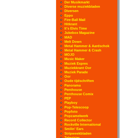
Der Musikmarkt
Diverse muziekbladen
Diversen
Eppo
Fire-Ball Mail
Hitkrant
It's Elvis Time
Jukebox Magazine
MAD
Melt Down
Metal Hammer & Aardschok
Metal Hammer & Crash
MOJO
Music Maker
Muziek Expres
Muziekkrant Oor
Muziek Parade
Oor
Oude tijdschriften
Panorama
Penthouse
Penthouse Comix
PEP
Playboy
Pop-Telescoop
Popfoto
Popzamelwerk
Record Collector
Rockville International
Smilin' Ears
Stripweekbladen
Televizier