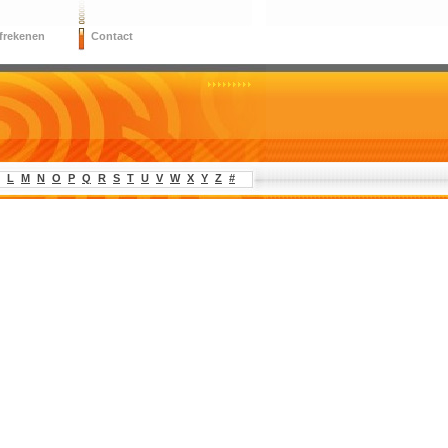
frekenen
Contact
L
M
N
O
P
Q
R
S
T
U
V
W
X
Y
Z
#