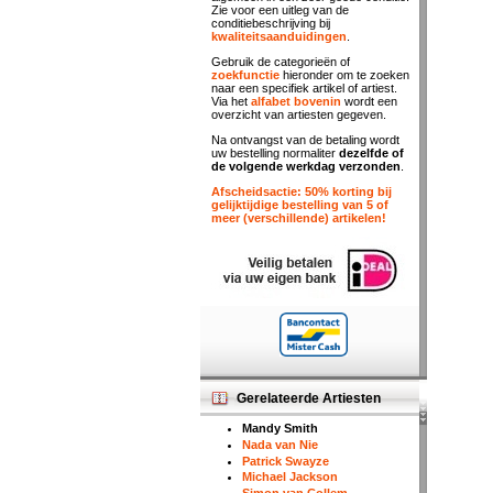
Zie voor een uitleg van de
conditiebeschrijving bij
kwaliteitsaanduidingen
.
Gebruik de categorieën of
zoekfunctie
hieronder om te zoeken
naar een specifiek artikel of artiest.
Via het
alfabet bovenin
wordt een
overzicht van artiesten gegeven.
Na ontvangst van de betaling wordt
uw bestelling normaliter
dezelfde of
de volgende werkdag verzonden
.
Afscheidsactie: 50% korting bij
gelijktijdige bestelling van 5 of
meer (verschillende) artikelen!
Gerelateerde Artiesten
Mandy Smith
Nada van Nie
Patrick Swayze
Michael Jackson