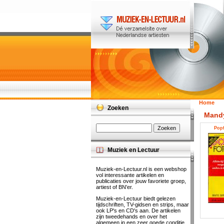
Home
Zoeken
Mand
Popf
Muziek en Lectuur
Muziek-en-Lectuur.nl is een webshop
vol interessante artikelen en
publicaties over jouw favoriete groep,
artiest of BN'er.
Muziek-en-Lectuur biedt gelezen
tijdschriften, TV-gidsen en strips, maar
ook LP's en CD's aan. De artikelen
zijn tweedehands en over het
algemeen in een zeer goede conditie.