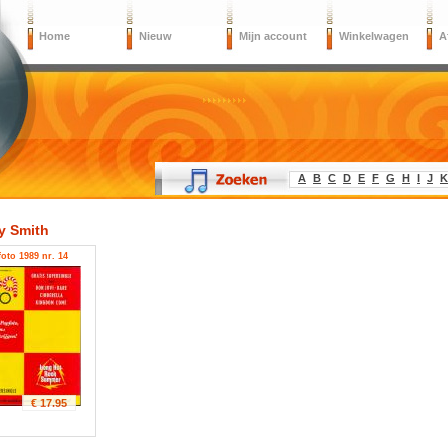
Home
Nieuw
Mijn account
Winkelwagen
A
A
B
C
D
E
F
G
H
I
J
K
y Smith
oto 1989 nr. 14
€ 17.95