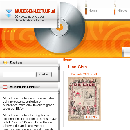
Home
Nieuw
Home
Zoeken
Lilian Gish
De Lach 1931 nr. 41
Muziek en Lectuur
Muziek-en-Lectuur.nl is een webshop
vol interessante artikelen en
publicaties over jouw favoriete groep,
artiest of BN'er.
Muziek-en-Lectuur biedt gelezen
€ 13.95
tijdschriften, TV-gidsen en strips, maar
ook LP's en CD's aan. De artikelen
zijn tweedehands en over het
algemeen in een zeer goede conditie.