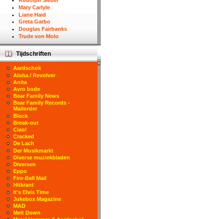
Rudolph Sieber
Mary Carlyle
Liane Haid
Greta Garbo
Douglas Fairbanks
Trude von Molo
Tijdschriften
Aardschok
Aloha / Revolver
Anita
Avro bode
Bear Family News
Bear Family Records -
Mailorder
Block
Break-out
Ciao!
Cracked
De Lach
Der Musikmarkt
Diverse muziekbladen
Diversen
Eppo
Fire-Ball Mail
Hitkrant
It's Elvis Time
Jukebox Magazine
MAD
Melt Down