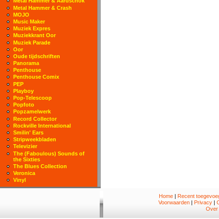
Metal Hammer & Aardschok
Metal Hammer & Crash
MOJO
Music Maker
Muziek Expres
Muziekkrant Oor
Muziek Parade
Oor
Oude tijdschriften
Panorama
Penthouse
Penthouse Comix
PEP
Playboy
Pop-Telescoop
Popfoto
Popzamelwerk
Record Collector
Rockville International
Smilin' Ears
Stripweekbladen
Televizier
The (Faboulous) Sounds of
the Sixties
The Blues Collection
Veronica
Vinyl
Home
|
Recent toegevoeg
Voorwaarden
|
Privacy
|
Over