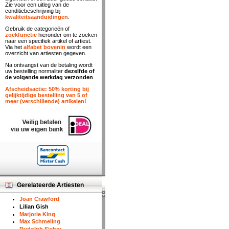
Zie voor een uitleg van de
conditiebeschrijving bij
kwaliteitsaanduidingen
.
Gebruik de categorieën of
zoekfunctie
hieronder om te zoeken
naar een specifiek artikel of artiest.
Via het
alfabet bovenin
wordt een
overzicht van artiesten gegeven.
Na ontvangst van de betaling wordt
uw bestelling normaliter
dezelfde of
de volgende werkdag verzonden
.
Afscheidsactie: 50% korting bij
gelijktijdige bestelling van 5 of
meer (verschillende) artikelen!
Gerelateerde Artiesten
Joan Crawford
Lilian Gish
Marjorie King
Max Schmeling