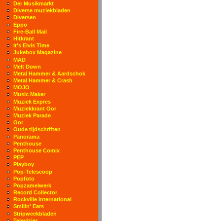
Der Musikmarkt
Diverse muziekbladen
Diversen
Eppo
Fire-Ball Mail
Hitkrant
It's Elvis Time
Jukebox Magazine
MAD
Melt Down
Metal Hammer & Aardschok
Metal Hammer & Crash
MOJO
Music Maker
Muziek Expres
Muziekkrant Oor
Muziek Parade
Oor
Oude tijdschriften
Panorama
Penthouse
Penthouse Comix
PEP
Playboy
Pop-Telescoop
Popfoto
Popzamelwerk
Record Collector
Rockville International
Smilin' Ears
Stripweekbladen
Televizier