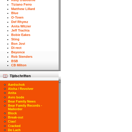
Kelly Osbourne
Tiziano Ferro
Matthew Lillard
Blue
O-Town
Def Rhymz
Anita Witzier
Jeff Trachta
Bobie Eakes
Sting
Bon Jovi
Di-rect
Beyonce
Rob Stenders
BSB
CB Milton
Tijdschriften
Aardschok
Aloha / Revolver
Anita
Avro bode
Bear Family News
Bear Family Records -
Mailorder
Block
Break-out
Ciao!
Cracked
De Lach