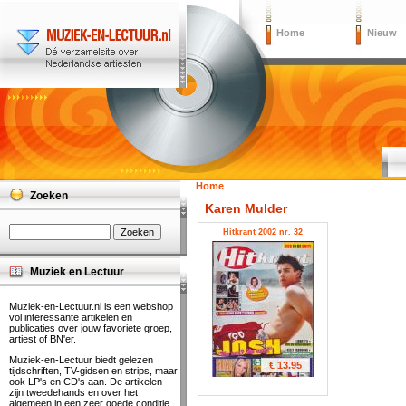
Home
Nieuw
Home
Zoeken
Karen Mulder
Hitkrant 2002 nr. 32
Muziek en Lectuur
Muziek-en-Lectuur.nl is een webshop
vol interessante artikelen en
publicaties over jouw favoriete groep,
artiest of BN'er.
Muziek-en-Lectuur biedt gelezen
€ 13.95
tijdschriften, TV-gidsen en strips, maar
ook LP's en CD's aan. De artikelen
zijn tweedehands en over het
algemeen in een zeer goede conditie.