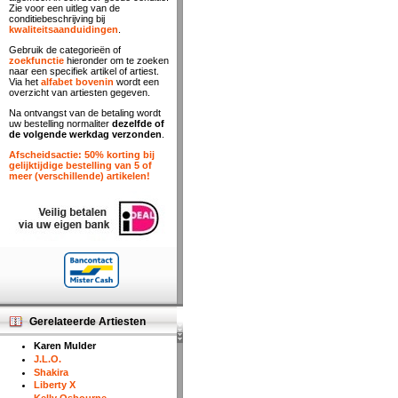
Zie voor een uitleg van de
conditiebeschrijving bij
kwaliteitsaanduidingen
.
Gebruik de categorieën of
zoekfunctie
hieronder om te zoeken
naar een specifiek artikel of artiest.
Via het
alfabet bovenin
wordt een
overzicht van artiesten gegeven.
Na ontvangst van de betaling wordt
uw bestelling normaliter
dezelfde of
de volgende werkdag verzonden
.
Afscheidsactie: 50% korting bij
gelijktijdige bestelling van 5 of
meer (verschillende) artikelen!
Gerelateerde Artiesten
Karen Mulder
J.L.O.
Shakira
Liberty X