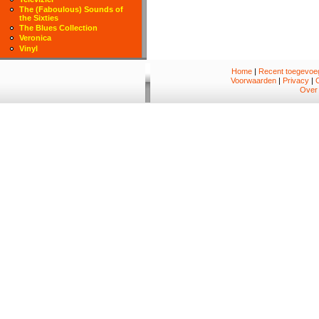
The (Faboulous) Sounds of
the Sixties
The Blues Collection
Veronica
Vinyl
Home
|
Recent toegevoeg
Voorwaarden
|
Privacy
|
Over