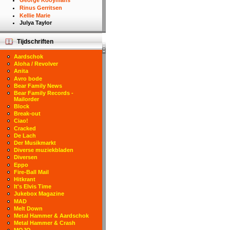
George Kooymans
Rinus Gerritsen
Kellie Marie
Julya Taylor
Tijdschriften
Aardschok
Aloha / Revolver
Anita
Avro bode
Bear Family News
Bear Family Records -
Mailorder
Block
Break-out
Ciao!
Cracked
De Lach
Der Musikmarkt
Diverse muziekbladen
Diversen
Eppo
Fire-Ball Mail
Hitkrant
It's Elvis Time
Jukebox Magazine
MAD
Melt Down
Metal Hammer & Aardschok
Metal Hammer & Crash