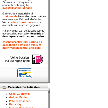
Zie voor een uitleg van de
conditiebeschrijving bij
kwaliteitsaanduidingen
.
Gebruik de categorieën of
zoekfunctie
hieronder om te zoeken
naar een specifiek artikel of artiest.
Via het
alfabet bovenin
wordt een
overzicht van artiesten gegeven.
Na ontvangst van de betaling wordt
uw bestelling normaliter
dezelfde of
de volgende werkdag verzonden
.
Afscheidsactie: 50% korting bij
gelijktijdige bestelling van 5 of
meer (verschillende) artikelen!
Gerelateerde Artiesten
Cesar Zuiderwijk
Golden Earring
Pete Townshend
Barry Hay