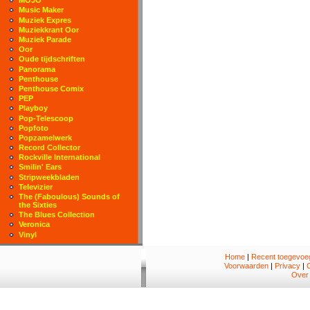
MOJO
Music Maker
Muziek Expres
Muziekkrant Oor
Muziek Parade
Oor
Oude tijdschriften
Panorama
Penthouse
Penthouse Comix
PEP
Playboy
Pop-Telescoop
Popfoto
Popzamelwerk
Record Collector
Rockville International
Smilin' Ears
Stripweekbladen
Televizier
The (Faboulous) Sounds of
the Sixties
The Blues Collection
Veronica
Vinyl
Home
|
Recent toegevoeg
Voorwaarden
|
Privacy
|
Over