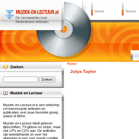
Home
Nieuw
Home
Zoeken
Julya Taylor
Muziek en Lectuur
Muziek-en-Lectuur.nl is een webshop
vol interessante artikelen en
publicaties over jouw favoriete groep,
artiest of BN'er.
Muziek-en-Lectuur biedt gelezen
tijdschriften, TV-gidsen en strips, maar
ook LP's en CD's aan. De artikelen
zijn tweedehands en over het
algemeen in een zeer goede conditie.