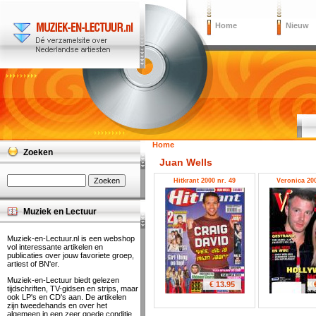
Home
Nieuw
Home
Zoeken
Juan Wells
Hitkrant 2000 nr. 49
Veronica 200
Muziek en Lectuur
Muziek-en-Lectuur.nl is een webshop
vol interessante artikelen en
publicaties over jouw favoriete groep,
artiest of BN'er.
Muziek-en-Lectuur biedt gelezen
€ 13.95
tijdschriften, TV-gidsen en strips, maar
ook LP's en CD's aan. De artikelen
zijn tweedehands en over het
algemeen in een zeer goede conditie.