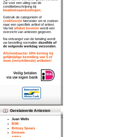
Zie voor een uitleg van de
conditiebeschrijving bij
kwaliteitsaanduidingen
.
Gebruik de categorieën of
zoekfunctie
hieronder om te zoeken
naar een specifiek artikel of artiest.
Via het
alfabet bovenin
wordt een
overzicht van artiesten gegeven.
Na ontvangst van de betaling wordt
uw bestelling normaliter
dezelfde of
de volgende werkdag verzonden
.
Afscheidsactie: 50% korting bij
gelijktijdige bestelling van 5 of
meer (verschillende) artikelen!
Gerelateerde Artiesten
Juan Wells
BSB
Britney Spears
Eminem