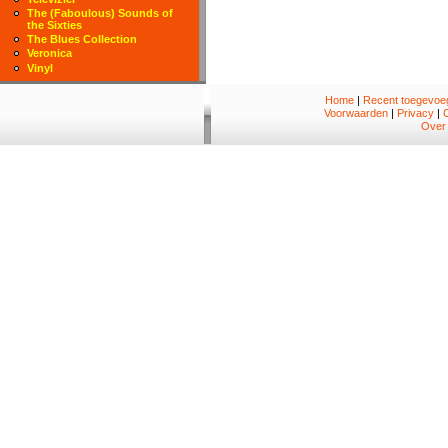
The (Faboulous) Sounds of
the Sixties
The Blues Collection
Veronica
Vinyl
Home
|
Recent toegevoeg
Voorwaarden
|
Privacy
|
Over