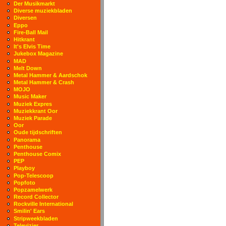
Der Musikmarkt
Diverse muziekbladen
Diversen
Eppo
Fire-Ball Mail
Hitkrant
It's Elvis Time
Jukebox Magazine
MAD
Melt Down
Metal Hammer & Aardschok
Metal Hammer & Crash
MOJO
Music Maker
Muziek Expres
Muziekkrant Oor
Muziek Parade
Oor
Oude tijdschriften
Panorama
Penthouse
Penthouse Comix
PEP
Playboy
Pop-Telescoop
Popfoto
Popzamelwerk
Record Collector
Rockville International
Smilin' Ears
Stripweekbladen
Televizier