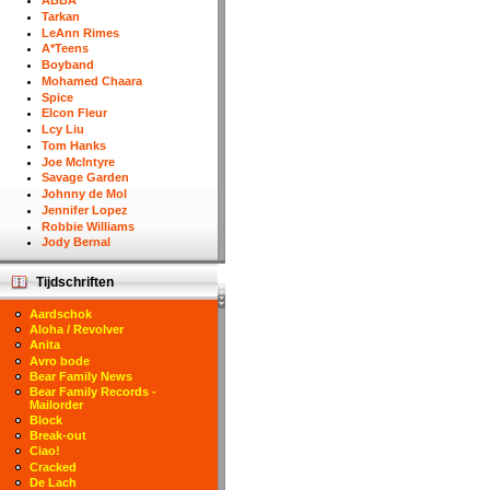
ABBA
Tarkan
LeAnn Rimes
A*Teens
Boyband
Mohamed Chaara
Spice
Elcon Fleur
Lcy Liu
Tom Hanks
Joe McIntyre
Savage Garden
Johnny de Mol
Jennifer Lopez
Robbie Williams
Jody Bernal
Tijdschriften
Aardschok
Aloha / Revolver
Anita
Avro bode
Bear Family News
Bear Family Records -
Mailorder
Block
Break-out
Ciao!
Cracked
De Lach