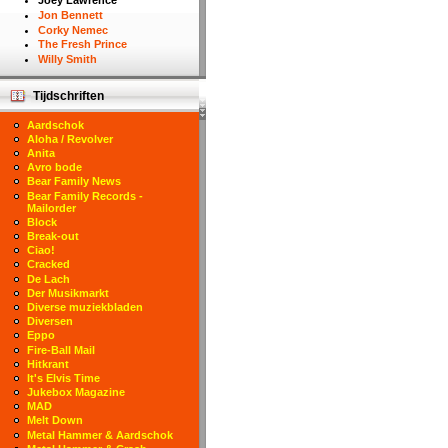
Joey Lawrence
Jon Bennett
Corky Nemec
The Fresh Prince
Willy Smith
Tijdschriften
Aardschok
Aloha / Revolver
Anita
Avro bode
Bear Family News
Bear Family Records -
Mailorder
Block
Break-out
Ciao!
Cracked
De Lach
Der Musikmarkt
Diverse muziekbladen
Diversen
Eppo
Fire-Ball Mail
Hitkrant
It's Elvis Time
Jukebox Magazine
MAD
Melt Down
Metal Hammer & Aardschok