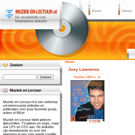
Home
Nieuw
Home
Zoeken
Joey Lawrence
Popfoto 1993 nr. 11
Muziek en Lectuur
Muziek-en-Lectuur.nl is een webshop
vol interessante artikelen en
publicaties over jouw favoriete groep,
artiest of BN'er.
Muziek-en-Lectuur biedt gelezen
€ 13.95
tijdschriften, TV-gidsen en strips, maar
ook LP's en CD's aan. De artikelen
zijn tweedehands en over het
algemeen in een zeer goede conditie.