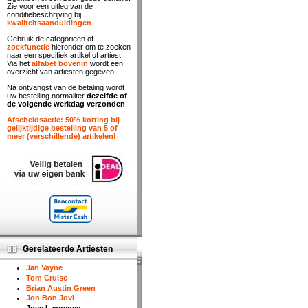
Zie voor een uitleg van de
conditiebeschrijving bij
kwaliteitsaanduidingen
.
Gebruik de categorieën of
zoekfunctie
hieronder om te zoeken
naar een specifiek artikel of artiest.
Via het
alfabet bovenin
wordt een
overzicht van artiesten gegeven.
Na ontvangst van de betaling wordt
uw bestelling normaliter
dezelfde of
de volgende werkdag verzonden
.
Afscheidsactie: 50% korting bij
gelijktijdige bestelling van 5 of
meer (verschillende) artikelen!
Gerelateerde Artiesten
Jan Vayne
Tom Cruise
Brian Austin Green
Jon Bon Jovi