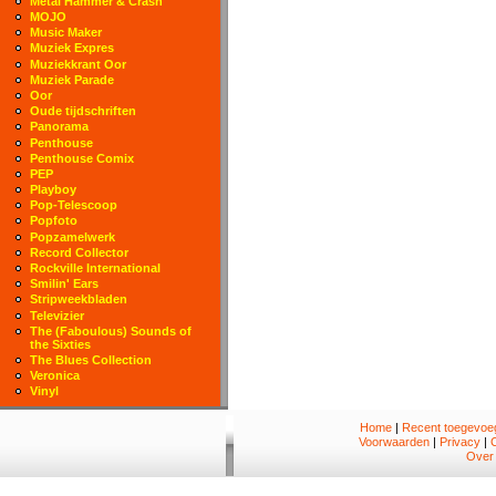
Metal Hammer & Crash
MOJO
Music Maker
Muziek Expres
Muziekkrant Oor
Muziek Parade
Oor
Oude tijdschriften
Panorama
Penthouse
Penthouse Comix
PEP
Playboy
Pop-Telescoop
Popfoto
Popzamelwerk
Record Collector
Rockville International
Smilin' Ears
Stripweekbladen
Televizier
The (Faboulous) Sounds of
the Sixties
The Blues Collection
Veronica
Vinyl
Home
|
Recent toegevoeg
Voorwaarden
|
Privacy
|
Over