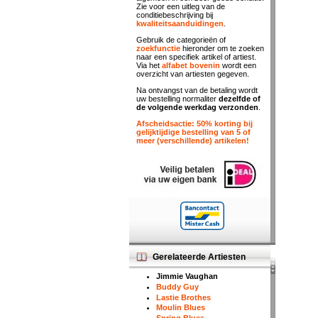
Zie voor een uitleg van de
conditiebeschrijving bij
kwaliteitsaanduidingen
.
Gebruik de categorieën of
zoekfunctie
hieronder om te zoeken
naar een specifiek artikel of artiest.
Via het
alfabet bovenin
wordt een
overzicht van artiesten gegeven.
Na ontvangst van de betaling wordt
uw bestelling normaliter
dezelfde of
de volgende werkdag verzonden
.
Afscheidsactie: 50% korting bij
gelijktijdige bestelling van 5 of
meer (verschillende) artikelen!
Gerelateerde Artiesten
Jimmie Vaughan
Buddy Guy
Lastie Brothes
Moulin Blues