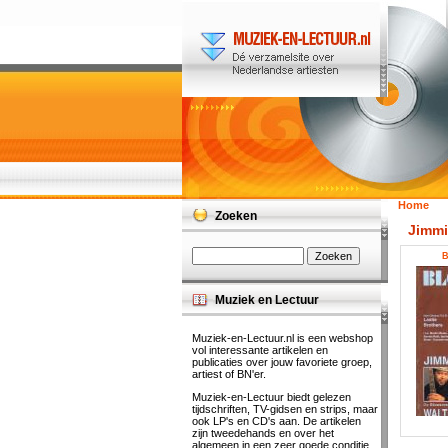
Home
Zoeken
Jimmi
B
Muziek en Lectuur
Muziek-en-Lectuur.nl is een webshop
vol interessante artikelen en
publicaties over jouw favoriete groep,
artiest of BN'er.
Muziek-en-Lectuur biedt gelezen
tijdschriften, TV-gidsen en strips, maar
ook LP's en CD's aan. De artikelen
zijn tweedehands en over het
algemeen in een zeer goede conditie.