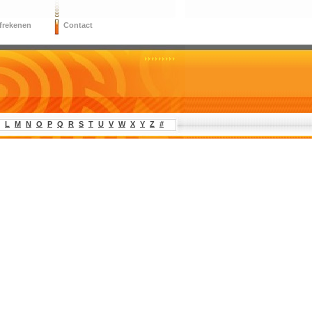
frekenen
Contact
L
M
N
O
P
Q
R
S
T
U
V
W
X
Y
Z
#