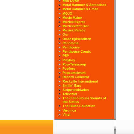
Melt Down
Metal Hammer & Aardschok
Metal Hammer & Crash
MOJO
Music Maker
Muziek Expres
Muziekkrant Oor
Muziek Parade
Oor
Oude tijdschriften
Panorama
Penthouse
Penthouse Comix
PEP
Playboy
Pop-Telescoop
Popfoto
Popzamelwerk
Record Collector
Rockville International
Smilin' Ears
Stripweekbladen
Televizier
The (Faboulous) Sounds of
the Sixties
The Blues Collection
Veronica
Vinyl