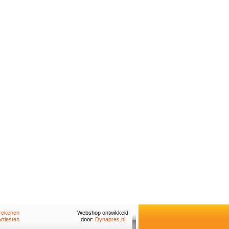
rekenen
Webshop ontwikkeld
rtiesten
door:
Dynapres.nl