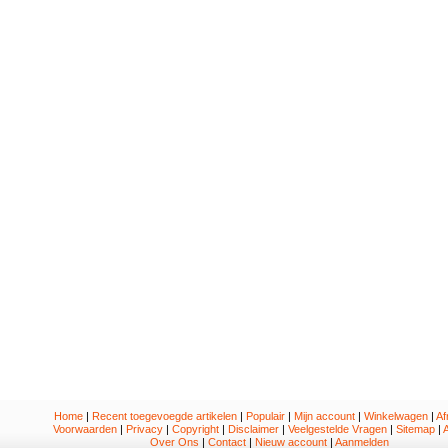
Home
|
Recent toegevoegde artikelen
|
Populair
|
Mijn account
|
Winkelwagen
|
Af
Voorwaarden
|
Privacy
|
Copyright
|
Disclaimer
|
Veelgestelde Vragen
|
Sitemap
|
A
Over Ons
|
Contact
|
Nieuw account
|
Aanmelden