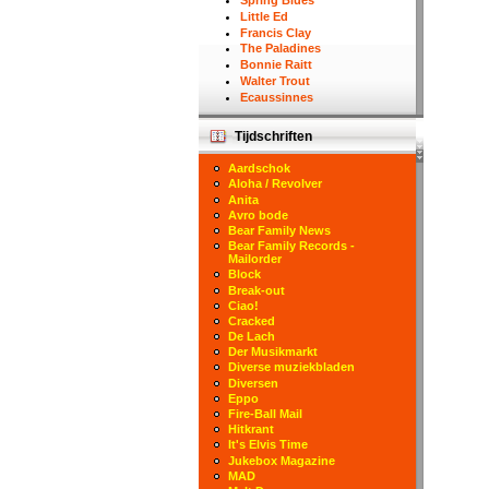
Spring Blues
Little Ed
Francis Clay
The Paladines
Bonnie Raitt
Walter Trout
Ecaussinnes
Tijdschriften
Aardschok
Aloha / Revolver
Anita
Avro bode
Bear Family News
Bear Family Records -
Mailorder
Block
Break-out
Ciao!
Cracked
De Lach
Der Musikmarkt
Diverse muziekbladen
Diversen
Eppo
Fire-Ball Mail
Hitkrant
It's Elvis Time
Jukebox Magazine
MAD