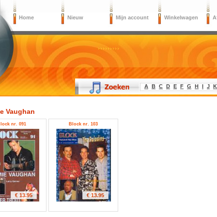
Home
Nieuw
Mijn account
Winkelwagen
A
A
B
C
D
E
F
G
H
I
J
K
e Vaughan
lock nr. 091
Block nr. 103
€ 13.95
€ 13.95