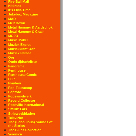
Fire-Ball Mail
Hitkrant
It's Elvis Time
Jukebox Magazine
MAD
Melt Down
Metal Hammer & Aardschok
Metal Hammer & Crash
MOJO
Music Maker
Muziek Expres
Muziekkrant Oor
Muziek Parade
Oor
Oude tijdschriften
Panorama
Penthouse
Penthouse Comix
PEP
Playboy
Pop-Telescoop
Popfoto
Popzamelwerk
Record Collector
Rockville International
Smilin' Ears
Stripweekbladen
Televizier
The (Faboulous) Sounds of
the Sixties
The Blues Collection
Veronica