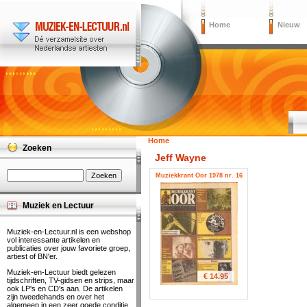
Home
Nieuw
Home
Zoeken
Jeff Wayne
Muziekkrant Oor 1978 nr. 16
Muziek en Lectuur
Muziek-en-Lectuur.nl is een webshop
vol interessante artikelen en
publicaties over jouw favoriete groep,
artiest of BN'er.
Muziek-en-Lectuur biedt gelezen
€ 14.95
tijdschriften, TV-gidsen en strips, maar
ook LP's en CD's aan. De artikelen
zijn tweedehands en over het
algemeen in een zeer goede conditie.