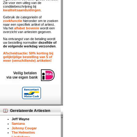
Zie voor een uitleg van de
conditiebeschrijving bij
kwaliteitsaanduidingen
.
Gebruik de categorieën of
zoekfunctie
hieronder om te zoeken
naar een specifiek artikel of artiest.
Via het
alfabet bovenin
wordt een
overzicht van artiesten gegeven.
Na ontvangst van de betaling wordt
uw bestelling normaliter
dezelfde of
de volgende werkdag verzonden
.
Afscheidsactie: 50% korting bij
gelijktijdige bestelling van 5 of
meer (verschillende) artikelen!
Gerelateerde Artiesten
Jeff Wayne
Santana
Johnny Cougar
The Helmettes