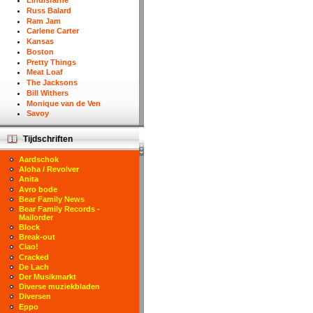
Lindisfarne
Russ Balard
Ram Jam
Carlene Carter
Kansas
Boston
Pretty Things
Meat Loaf
The Jacksons
Bill Withers
Monique van de Ven
Savoy
Tijdschriften
Aardschok
Aloha / Revolver
Anita
Avro bode
Bear Family News
Bear Family Records -
Mailorder
Block
Break-out
Ciao!
Cracked
De Lach
Der Musikmarkt
Diverse muziekbladen
Diversen
Eppo