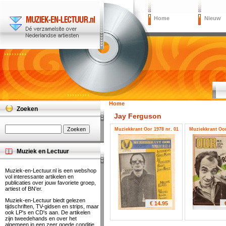
Home
Nieuw
Home
Zoeken
Jay Ferguson
Muziekkrant Oor 1978 nr. 01
Muziekkrant Oor
Muziek en Lectuur
Muziek-en-Lectuur.nl is een webshop
vol interessante artikelen en
publicaties over jouw favoriete groep,
artiest of BN'er.
Muziek-en-Lectuur biedt gelezen
€ 14.95
tijdschriften, TV-gidsen en strips, maar
ook LP's en CD's aan. De artikelen
zijn tweedehands en over het
algemeen in een zeer goede conditie.