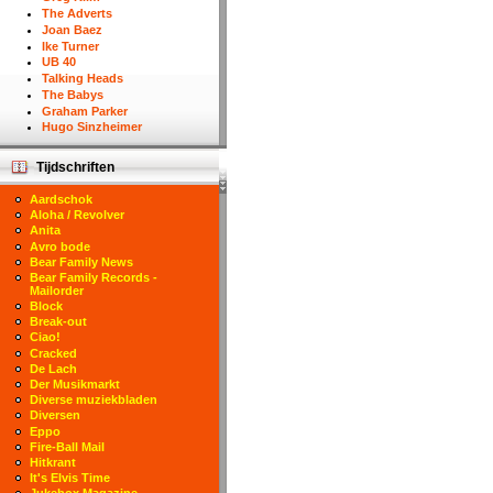
The Adverts
Joan Baez
Ike Turner
UB 40
Talking Heads
The Babys
Graham Parker
Hugo Sinzheimer
Tijdschriften
Aardschok
Aloha / Revolver
Anita
Avro bode
Bear Family News
Bear Family Records -
Mailorder
Block
Break-out
Ciao!
Cracked
De Lach
Der Musikmarkt
Diverse muziekbladen
Diversen
Eppo
Fire-Ball Mail
Hitkrant
It's Elvis Time