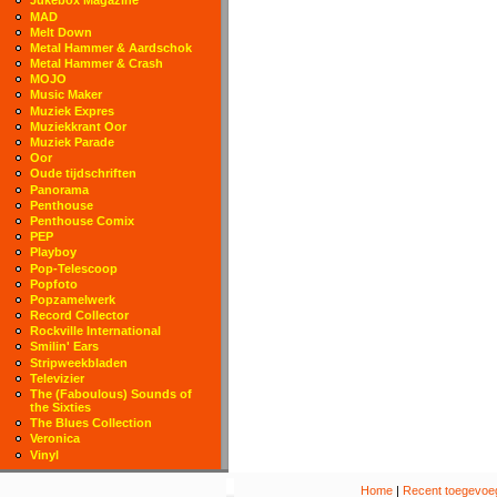
Jukebox Magazine
MAD
Melt Down
Metal Hammer & Aardschok
Metal Hammer & Crash
MOJO
Music Maker
Muziek Expres
Muziekkrant Oor
Muziek Parade
Oor
Oude tijdschriften
Panorama
Penthouse
Penthouse Comix
PEP
Playboy
Pop-Telescoop
Popfoto
Popzamelwerk
Record Collector
Rockville International
Smilin' Ears
Stripweekbladen
Televizier
The (Faboulous) Sounds of
the Sixties
The Blues Collection
Veronica
Vinyl
Home
|
Recent toegevoeg