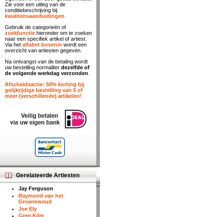
Zie voor een uitleg van de
conditiebeschrijving bij
kwaliteitsaanduidingen
.
Gebruik de categorieën of
zoekfunctie
hieronder om te zoeken
naar een specifiek artikel of artiest.
Via het
alfabet bovenin
wordt een
overzicht van artiesten gegeven.
Na ontvangst van de betaling wordt
uw bestelling normaliter
dezelfde of
de volgende werkdag verzonden
.
Afscheidsactie: 50% korting bij
gelijktijdige bestelling van 5 of
meer (verschillende) artikelen!
Gerelateerde Artiesten
Jay Ferguson
Raymond van het
Groenewoud
Joe Ely
Greg Kilm