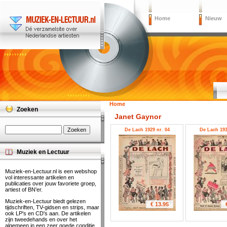
Home
Nieuw
Home
Zoeken
Janet Gaynor
De Lach 1929 nr. 04
De Lach 193
Muziek en Lectuur
Muziek-en-Lectuur.nl is een webshop
vol interessante artikelen en
publicaties over jouw favoriete groep,
artiest of BN'er.
Muziek-en-Lectuur biedt gelezen
€ 13.95
tijdschriften, TV-gidsen en strips, maar
ook LP's en CD's aan. De artikelen
zijn tweedehands en over het
algemeen in een zeer goede conditie.