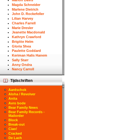
Marion Davis
Magda Schneider
Marlene Dietrich
John D. Rockefeller
Lilian Harvey
Charles Farrell
Marie Dresler
Jeanette Macdonald
Kathryn Crawford
Brigitte Helm
Gloria Shea
Paulette Goddard
Keriman Halis Hanem
Sally Starr
Anny Ondra
Nancy Carroll
Tijdschriften
Aardschok
Aloha / Revolver
Anita
Avro bode
Bear Family News
Bear Family Records -
Mailorder
Block
Break-out
Ciao!
Cracked
De Lach