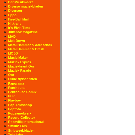
Der Musikmarkt
Diverse muziekbladen
Diversen
Eppo
Fire-Ball Mail
Hitkrant
It's Elvis Time
Jukebox Magazine
MAD
Melt Down
Metal Hammer & Aardschok
Metal Hammer & Crash
MOJO
Music Maker
Muziek Expres
Muziekkrant Oor
Muziek Parade
Oor
Oude tijdschriften
Panorama
Penthouse
Penthouse Comix
PEP
Playboy
Pop-Telescoop
Popfoto
Popzamelwerk
Record Collector
Rockville International
Smilin' Ears
Stripweekbladen
Televizier