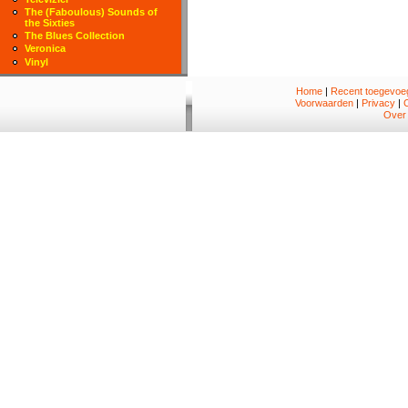
The (Faboulous) Sounds of
the Sixties
The Blues Collection
Veronica
Vinyl
Home
|
Recent toegevoeg
Voorwaarden
|
Privacy
|
Over