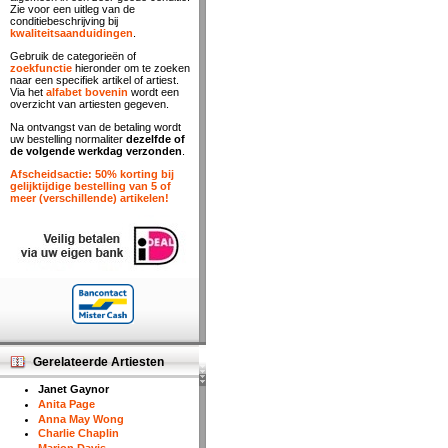
Zie voor een uitleg van de
conditiebeschrijving bij
kwaliteitsaanduidingen
.
Gebruik de categorieën of
zoekfunctie
hieronder om te zoeken
naar een specifiek artikel of artiest.
Via het
alfabet bovenin
wordt een
overzicht van artiesten gegeven.
Na ontvangst van de betaling wordt
uw bestelling normaliter
dezelfde of
de volgende werkdag verzonden
.
Afscheidsactie: 50% korting bij
gelijktijdige bestelling van 5 of
meer (verschillende) artikelen!
Gerelateerde Artiesten
Janet Gaynor
Anita Page
Anna May Wong
Charlie Chaplin