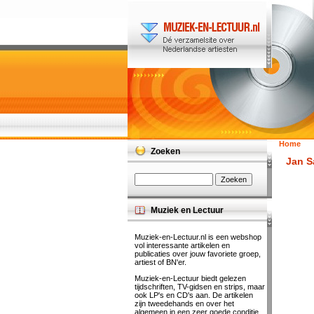
Home
Zoeken
Jan S
Muziek en Lectuur
Muziek-en-Lectuur.nl is een webshop
vol interessante artikelen en
publicaties over jouw favoriete groep,
artiest of BN'er.
Muziek-en-Lectuur biedt gelezen
tijdschriften, TV-gidsen en strips, maar
ook LP's en CD's aan. De artikelen
zijn tweedehands en over het
algemeen in een zeer goede conditie.