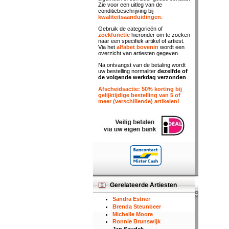
Zie voor een uitleg van de
conditiebeschrijving bij
kwaliteitsaanduidingen
.
Gebruik de categorieën of
zoekfunctie
hieronder om te zoeken
naar een specifiek artikel of artiest.
Via het
alfabet bovenin
wordt een
overzicht van artiesten gegeven.
Na ontvangst van de betaling wordt
uw bestelling normaliter
dezelfde of
de volgende werkdag verzonden
.
Afscheidsactie: 50% korting bij
gelijktijdige bestelling van 5 of
meer (verschillende) artikelen!
Gerelateerde Artiesten
Sandra Estner
Brenda Steunbeer
Michelle Moore
Ronnie Brunswijk