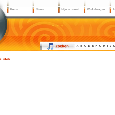
Home
Nieuw
Mijn account
Winkelwagen
A
A
B
C
D
E
F
G
H
I
J
K
audek