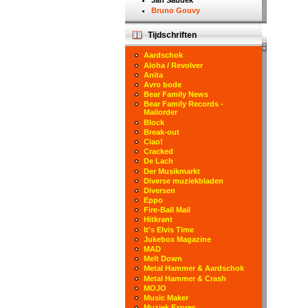
Jan Saudek
Bruno Gouvy
Tijdschriften
Aardschok
Aloha / Revolver
Anita
Avro bode
Bear Family News
Bear Family Records -
Mailorder
Block
Break-out
Ciao!
Cracked
De Lach
Der Musikmarkt
Diverse muziekbladen
Diversen
Eppo
Fire-Ball Mail
Hitkrant
It's Elvis Time
Jukebox Magazine
MAD
Melt Down
Metal Hammer & Aardschok
Metal Hammer & Crash
MOJO
Music Maker
Muziek Expres