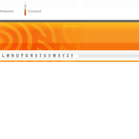
frekenen
Contact
L
M
N
O
P
Q
R
S
T
U
V
W
X
Y
Z
#