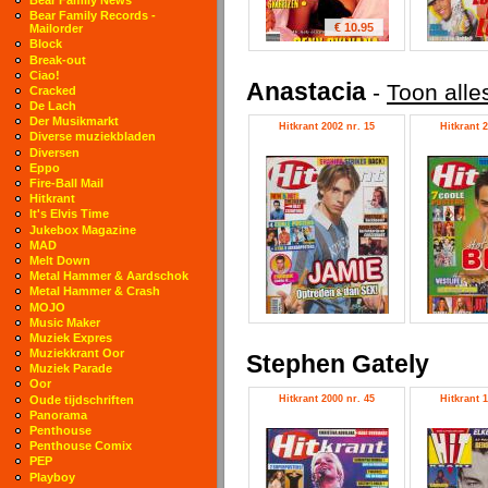
Bear Family Records -
€ 10.95
Mailorder
Block
Break-out
Ciao!
Anastacia
-
Toon alle
Cracked
De Lach
Der Musikmarkt
Hitkrant 2002 nr. 15
Hitkrant 2
Diverse muziekbladen
Diversen
Eppo
Fire-Ball Mail
Hitkrant
It's Elvis Time
Jukebox Magazine
MAD
Melt Down
Metal Hammer & Aardschok
Metal Hammer & Crash
MOJO
Music Maker
Muziek Expres
Muziekkrant Oor
Stephen Gately
Muziek Parade
Oor
Hitkrant 2000 nr. 45
Hitkrant 1
Oude tijdschriften
Panorama
Penthouse
Penthouse Comix
PEP
Playboy