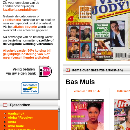
Zie voor een uitleg van de
conditiebeschrijving bij
kwaliteitsaanduidingen
.
Gebruik de categorieën of
zoekfunctie
hieronder om te zoeken
naar een specifiek artikel of artiest.
Via het
alfabet bovenin
wordt een
overzicht van artiesten gegeven.
Na ontvangst van de betaling wordt
uw bestelling normaliter
dezelfde of
de volgende werkdag verzonden
.
Afscheidsactie: 50% korting bij
gelijktijdige bestelling van 5 of
meer (verschillende) artikelen!
Items over dezelfde artiest(en)
Bas Muis
Veronica 1999 nr. 47
Hitkrant 2
Tijdschriften
Aardschok
Aloha / Revolver
Anita
Avro bode
Bear Family News