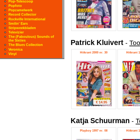
Pop-Telescoop
Popfoto
Popzamelwerk
Record Collector
Rockville International
Smilin' Ears
Stripweekbladen
Televizier
The (Faboulous) Sounds of
Patrick Kluivert
the Sixties
-
Too
The Blues Collection
Veronica
Hitkrant 2000 nr. 30
Hitkrant 1
Vinyl
€ 14.95
Katja Schuurman
-
T
Playboy 1997 nr. 08
Hitkrant 1