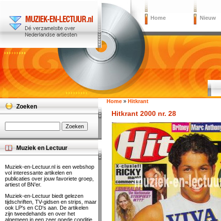
Home
Nieuw
Home
»
Hitkrant
Zoeken
Hitkrant 2000 nr. 28
Muziek en Lectuur
Muziek-en-Lectuur.nl is een webshop
vol interessante artikelen en
publicaties over jouw favoriete groep,
artiest of BN'er.
Muziek-en-Lectuur biedt gelezen
tijdschriften, TV-gidsen en strips, maar
ook LP's en CD's aan. De artikelen
zijn tweedehands en over het
algemeen in een zeer goede conditie.