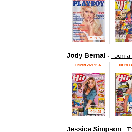
€ 18.95
Jody Bernal
-
Toon al
Hitkrant 2000 nr. 30
Hitkrant 2
€ 14.95
Jessica Simpson
-
T