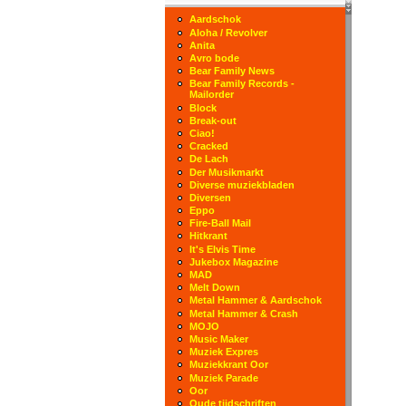
Aardschok
Aloha / Revolver
Anita
Avro bode
Bear Family News
Bear Family Records -
Mailorder
Block
Break-out
Ciao!
Cracked
De Lach
Der Musikmarkt
Diverse muziekbladen
Diversen
Eppo
Fire-Ball Mail
Hitkrant
It's Elvis Time
Jukebox Magazine
MAD
Melt Down
Metal Hammer & Aardschok
Metal Hammer & Crash
MOJO
Music Maker
Muziek Expres
Muziekkrant Oor
Muziek Parade
Oor
Oude tijdschriften