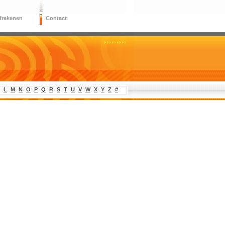
frekenen
Contact
L
M
N
O
P
Q
R
S
T
U
V
W
X
Y
Z
#