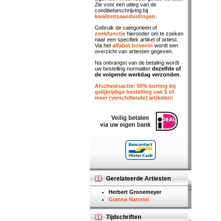
Zie voor een uitleg van de
conditiebeschrijving bij
kwaliteitsaanduidingen
.
Gebruik de categorieën of
zoekfunctie
hieronder om te zoeken
naar een specifiek artikel of artiest.
Via het
alfabet bovenin
wordt een
overzicht van artiesten gegeven.
Na ontvangst van de betaling wordt
uw bestelling normaliter
dezelfde of
de volgende werkdag verzonden
.
Afscheidsactie: 50% korting bij
gelijktijdige bestelling van 5 of
meer (verschillende) artikelen!
Gerelateerde Artiesten
Herbert Gronemeyer
Gianna Nannini
Tijdschriften