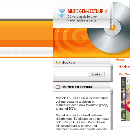
Home
Zoeken
Herbe
Der Mus
Muziek en Lectuur
Muziek-en-Lectuur.nl is een webshop
vol interessante artikelen en
publicaties over jouw favoriete groep,
artiest of BN'er.
Muziek-en-Lectuur biedt gelezen
tijdschriften, TV-gidsen en strips, maar
ook LP's en CD's aan. De artikelen
zijn tweedehands en over het
algemeen in een zeer goede conditie.