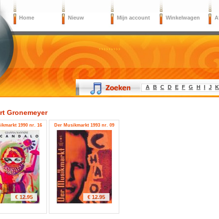
Home
Nieuw
Mijn account
Winkelwagen
A
A
B
C
D
E
F
G
H
I
J
K
rt Gronemeyer
ikmarkt 1990 nr. 16
Der Musikmarkt 1993 nr. 09
€ 12.95
€ 12.95