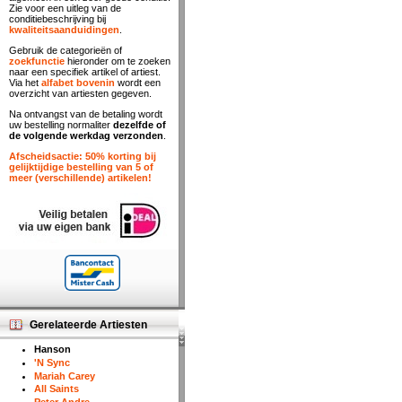
Zie voor een uitleg van de
conditiebeschrijving bij
kwaliteitsaanduidingen
.
Gebruik de categorieën of
zoekfunctie
hieronder om te zoeken
naar een specifiek artikel of artiest.
Via het
alfabet bovenin
wordt een
overzicht van artiesten gegeven.
Na ontvangst van de betaling wordt
uw bestelling normaliter
dezelfde of
de volgende werkdag verzonden
.
Afscheidsactie: 50% korting bij
gelijktijdige bestelling van 5 of
meer (verschillende) artikelen!
Gerelateerde Artiesten
Hanson
'N Sync
Mariah Carey
All Saints