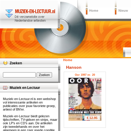
Home
Nieuw
Home
Zoeken
Hanson
Oor 1997 nr. 20
Muziek en Lectuur
Muziek-en-Lectuur.nl is een webshop
vol interessante artikelen en
publicaties over jouw favoriete groep,
artiest of BN'er.
Muziek-en-Lectuur biedt gelezen
€ 12.95
tijdschriften, TV-gidsen en strips, maar
ook LP's en CD's aan. De artikelen
zijn tweedehands en over het
algemeen in een zeer goede conditie.