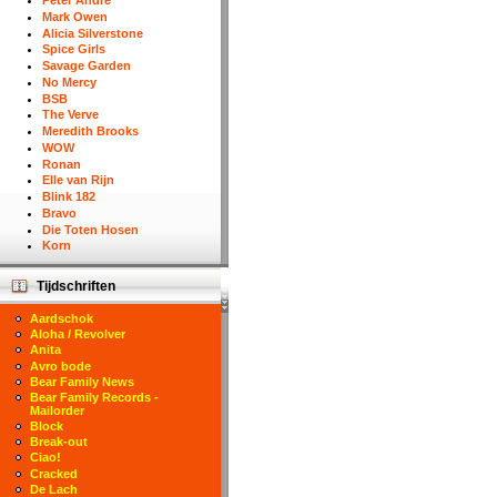
Peter Andre
Mark Owen
Alicia Silverstone
Spice Girls
Savage Garden
No Mercy
BSB
The Verve
Meredith Brooks
WOW
Ronan
Elle van Rijn
Blink 182
Bravo
Die Toten Hosen
Korn
Tijdschriften
Aardschok
Aloha / Revolver
Anita
Avro bode
Bear Family News
Bear Family Records -
Mailorder
Block
Break-out
Ciao!
Cracked
De Lach