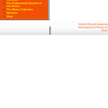
The (Faboulous) Sounds of
the Sixties
The Blues Collection
Veronica
Vinyl
Home
|
Recent toegevoeg
Voorwaarden
|
Privacy
|
Over