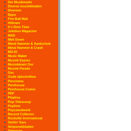
Der Musikmarkt
Diverse muziekbladen
Diversen
Eppo
Fire-Ball Mail
Hitkrant
It's Elvis Time
Jukebox Magazine
MAD
Melt Down
Metal Hammer & Aardschok
Metal Hammer & Crash
MOJO
Music Maker
Muziek Expres
Muziekkrant Oor
Muziek Parade
Oor
Oude tijdschriften
Panorama
Penthouse
Penthouse Comix
PEP
Playboy
Pop-Telescoop
Popfoto
Popzamelwerk
Record Collector
Rockville International
Smilin' Ears
Stripweekbladen
Televizier