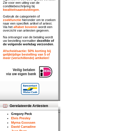
Zie voor een uitleg van de
conditiebeschrijving bij
kwaliteitsaanduidingen
.
Gebruik de categorieën of
zoekfunctie
hieronder om te zoeken
naar een specifiek artikel of artiest.
Via het
alfabet bovenin
wordt een
overzicht van artiesten gegeven.
Na ontvangst van de betaling wordt
uw bestelling normaliter
dezelfde of
de volgende werkdag verzonden
.
Afscheidsactie: 50% korting bij
gelijktijdige bestelling van 5 of
meer (verschillende) artikelen!
Gerelateerde Artiesten
Gregory Peck
Elvis Presley
Myrna Goossen
David Carradine