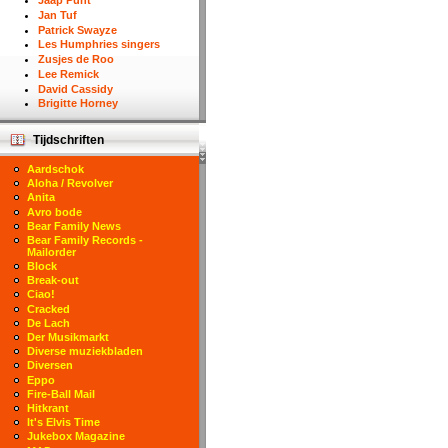
Jaap Punt
Jan Tuf
Patrick Swayze
Les Humphries singers
Zusjes de Roo
Lee Remick
David Cassidy
Brigitte Horney
Tijdschriften
Aardschok
Aloha / Revolver
Anita
Avro bode
Bear Family News
Bear Family Records -
Mailorder
Block
Break-out
Ciao!
Cracked
De Lach
Der Musikmarkt
Diverse muziekbladen
Diversen
Eppo
Fire-Ball Mail
Hitkrant
It's Elvis Time
Jukebox Magazine