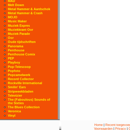
MAD
Melt Down
Metal Hammer & Aardschok
Metal Hammer & Crash
MOJO
Music Maker
Muziek Expres
Muziekkrant Oor
Muziek Parade
Oor
Oude tijdschriften
Panorama
Penthouse
Penthouse Comix
PEP
Playboy
Pop-Telescoop
Popfoto
Popzamelwerk
Record Collector
Rockville International
Smilin' Ears
Stripweekbladen
Televizier
The (Faboulous) Sounds of
the Sixties
The Blues Collection
Veronica
Vinyl
Home
|
Recent toegevoeg
Voorwaarden
|
Privacy
|