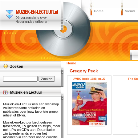
Home
Nieuw
Home
Zoeken
Gregory Peck
AVRO bode 1989, nr.22
The O
Muziek en Lectuur
Muziek-en-Lectuur.nl is een webshop
vol interessante artikelen en
publicaties over jouw favoriete groep,
artiest of BN'er.
Muziek-en-Lectuur biedt gelezen
€ 12.95
tijdschriften, TV-gidsen en strips, maar
ook LP's en CD's aan. De artikelen
zijn tweedehands en over het
algemeen in een zeer goede conditie.