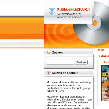
Home
Zoeken
Glori
Play
Muziek en Lectuur
Muziek-en-Lectuur.nl is een webshop
vol interessante artikelen en
publicaties over jouw favoriete groep,
artiest of BN'er.
Muziek-en-Lectuur biedt gelezen
tijdschriften, TV-gidsen en strips, maar
ook LP's en CD's aan. De artikelen
zijn tweedehands en over het
algemeen in een zeer goede conditie.