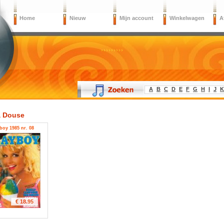
Home
Nieuw
Mijn account
Winkelwagen
A
A
B
C
D
E
F
G
H
I
J
K
a Douse
boy 1985 nr. 08
€ 18.95