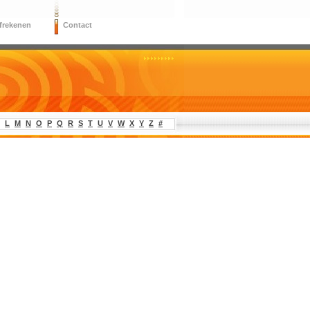
frekenen
Contact
L
M
N
O
P
Q
R
S
T
U
V
W
X
Y
Z
#