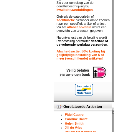
Zie voor een uitleg van de
conditiebeschrijving bij
kwaliteitsaanduidingen
.
Gebruik de categorieën of
zoekfunctie
hieronder om te zoeken
naar een specifiek artikel of artiest.
Via het
alfabet bovenin
wordt een
overzicht van artiesten gegeven.
Na ontvangst van de betaling wordt
uw bestelling normaliter
dezelfde of
de volgende werkdag verzonden
.
Afscheidsactie: 50% korting bij
gelijktijdige bestelling van 5 of
meer (verschillende) artikelen!
Gerelateerde Artiesten
Fidel Castro
Caroline Hallet
Helen Smith
Jill de Vries