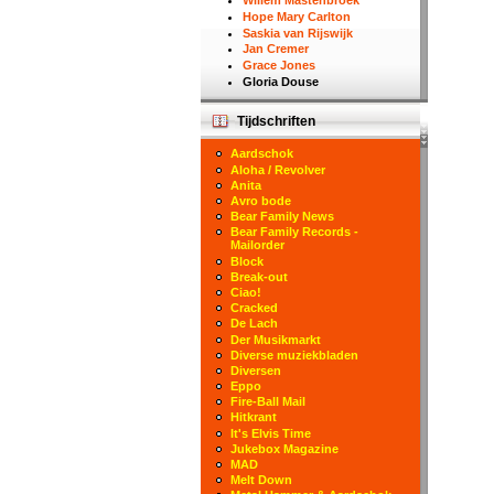
Willem Mastenbroek
Hope Mary Carlton
Saskia van Rijswijk
Jan Cremer
Grace Jones
Gloria Douse
Tijdschriften
Aardschok
Aloha / Revolver
Anita
Avro bode
Bear Family News
Bear Family Records -
Mailorder
Block
Break-out
Ciao!
Cracked
De Lach
Der Musikmarkt
Diverse muziekbladen
Diversen
Eppo
Fire-Ball Mail
Hitkrant
It's Elvis Time
Jukebox Magazine
MAD
Melt Down