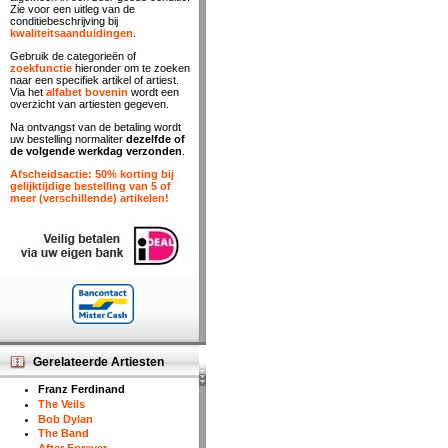
Zie voor een uitleg van de
conditiebeschrijving bij
kwaliteitsaanduidingen
.
Gebruik de categorieën of
zoekfunctie
hieronder om te zoeken
naar een specifiek artikel of artiest.
Via het
alfabet bovenin
wordt een
overzicht van artiesten gegeven.
Na ontvangst van de betaling wordt
uw bestelling normaliter
dezelfde of
de volgende werkdag verzonden
.
Afscheidsactie: 50% korting bij
gelijktijdige bestelling van 5 of
meer (verschillende) artikelen!
Gerelateerde Artiesten
Franz Ferdinand
The Veils
Bob Dylan
The Band