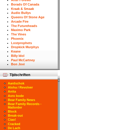
After Forever
Borads Of Canada
Kraak & Smaak
Audio Bullys
Queens Of Stone Age
Arcade Fire
The Futureheads
Maximo Park
The Vines
Phoenix
Lostprophets
Dropkick Murphys
Keane
Billy Idol
Paul McCartney
Bon Jovi
Tijdschriften
Aardschok
Aloha / Revolver
Anita
Avro bode
Bear Family News
Bear Family Records -
Mailorder
Block
Break-out
Ciao!
Cracked
De Lach