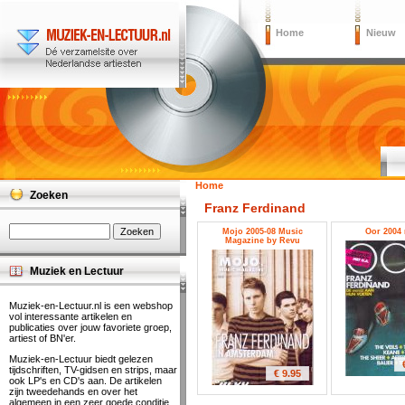
Home
Nieuw
Home
Zoeken
Franz Ferdinand
Mojo 2005-08 Music
Oor 2004 
Magazine by Revu
Muziek en Lectuur
Muziek-en-Lectuur.nl is een webshop
vol interessante artikelen en
publicaties over jouw favoriete groep,
artiest of BN'er.
Muziek-en-Lectuur biedt gelezen
tijdschriften, TV-gidsen en strips, maar
€ 9.95
ook LP's en CD's aan. De artikelen
zijn tweedehands en over het
algemeen in een zeer goede conditie.