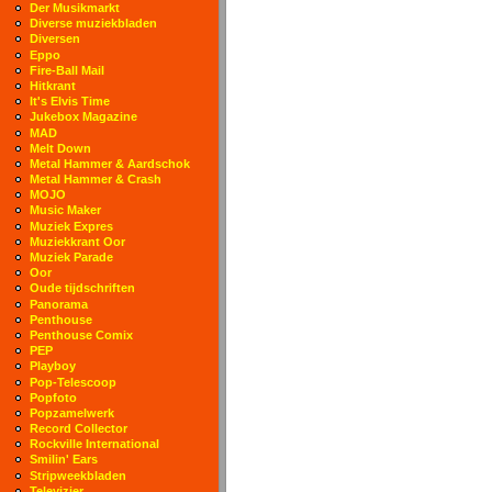
Der Musikmarkt
Diverse muziekbladen
Diversen
Eppo
Fire-Ball Mail
Hitkrant
It's Elvis Time
Jukebox Magazine
MAD
Melt Down
Metal Hammer & Aardschok
Metal Hammer & Crash
MOJO
Music Maker
Muziek Expres
Muziekkrant Oor
Muziek Parade
Oor
Oude tijdschriften
Panorama
Penthouse
Penthouse Comix
PEP
Playboy
Pop-Telescoop
Popfoto
Popzamelwerk
Record Collector
Rockville International
Smilin' Ears
Stripweekbladen
Televizier