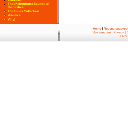
The (Faboulous) Sounds of
the Sixties
The Blues Collection
Veronica
Vinyl
Home
|
Recent toegevoeg
Voorwaarden
|
Privacy
|
Over