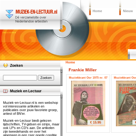
Home
Nieuw
Home
Zoeken
Frankie Miller
Muziekkrant Oor 1975 nr. 07
Muziekkrant Oor
Muziek en Lectuur
Muziek-en-Lectuur.nl is een webshop
vol interessante artikelen en
publicaties over jouw favoriete groep,
artiest of BN'er.
Muziek-en-Lectuur biedt gelezen
€ 15.95
tijdschriften, TV-gidsen en strips, maar
ook LP's en CD's aan. De artikelen
zijn tweedehands en over het
algemeen in een zeer goede conditie.