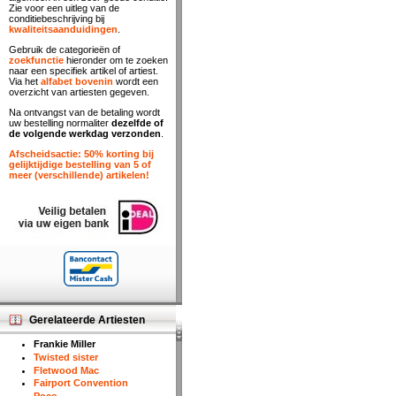
Zie voor een uitleg van de
conditiebeschrijving bij
kwaliteitsaanduidingen
.
Gebruik de categorieën of
zoekfunctie
hieronder om te zoeken
naar een specifiek artikel of artiest.
Via het
alfabet bovenin
wordt een
overzicht van artiesten gegeven.
Na ontvangst van de betaling wordt
uw bestelling normaliter
dezelfde of
de volgende werkdag verzonden
.
Afscheidsactie: 50% korting bij
gelijktijdige bestelling van 5 of
meer (verschillende) artikelen!
Gerelateerde Artiesten
Frankie Miller
Twisted sister
Fletwood Mac
Fairport Convention