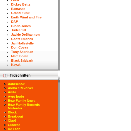
Poco
Dickey Betts
Ramases
Grand Funk
Earth Wind and Fire
DAF
Gloria Jones
Judee Sill
Jackie DeShannon
Geoff Emerick
Jan Hollestelle
Don Covay
Tony Sheridan
Marc Bolan
Black Sabbath
Kayak
Tijdschriften
Aardschok
Aloha / Revolver
Anita
Avro bode
Bear Family News
Bear Family Records -
Mailorder
Block
Break-out
Ciao!
Cracked
De Lach