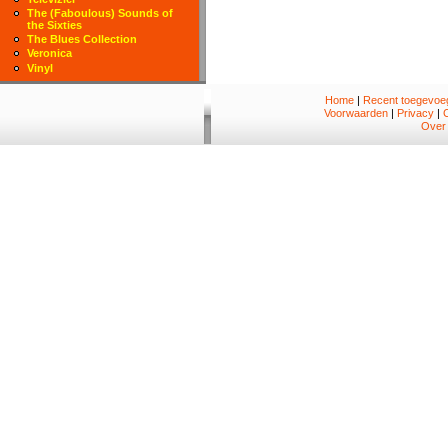
The (Faboulous) Sounds of
the Sixties
The Blues Collection
Veronica
Vinyl
Home
|
Recent toegevoeg
Voorwaarden
|
Privacy
|
Over