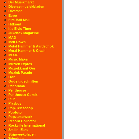
Der Musikmarkt
Diverse muziekbladen
Diversen
Eppo
Fire-Ball Mail
Hitkrant
It's Elvis Time
Jukebox Magazine
MAD
Melt Down
Metal Hammer & Aardschok
Metal Hammer & Crash
MOJO
Music Maker
Muziek Expres
Muziekkrant Oor
Muziek Parade
Oor
Oude tijdschriften
Panorama
Penthouse
Penthouse Comix
PEP
Playboy
Pop-Telescoop
Popfoto
Popzamelwerk
Record Collector
Rockville International
Smilin' Ears
Stripweekbladen
Televizier