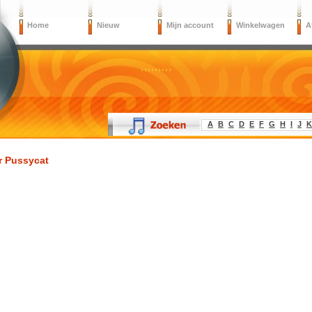
Home
Nieuw
Mijn account
Winkelwagen
A
A
B
C
D
E
F
G
H
I
J
K
r Pussycat