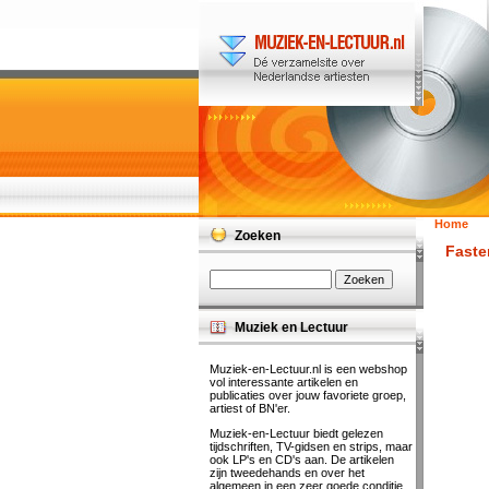
Home
Zoeken
Faste
Muziek en Lectuur
Muziek-en-Lectuur.nl is een webshop
vol interessante artikelen en
publicaties over jouw favoriete groep,
artiest of BN'er.
Muziek-en-Lectuur biedt gelezen
tijdschriften, TV-gidsen en strips, maar
ook LP's en CD's aan. De artikelen
zijn tweedehands en over het
algemeen in een zeer goede conditie.