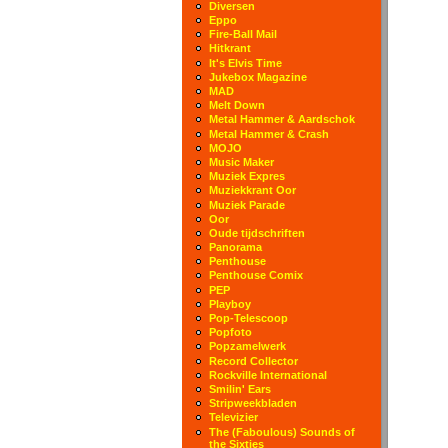
Diversen
Eppo
Fire-Ball Mail
Hitkrant
It's Elvis Time
Jukebox Magazine
MAD
Melt Down
Metal Hammer & Aardschok
Metal Hammer & Crash
MOJO
Music Maker
Muziek Expres
Muziekkrant Oor
Muziek Parade
Oor
Oude tijdschriften
Panorama
Penthouse
Penthouse Comix
PEP
Playboy
Pop-Telescoop
Popfoto
Popzamelwerk
Record Collector
Rockville International
Smilin' Ears
Stripweekbladen
Televizier
The (Faboulous) Sounds of
the Sixties