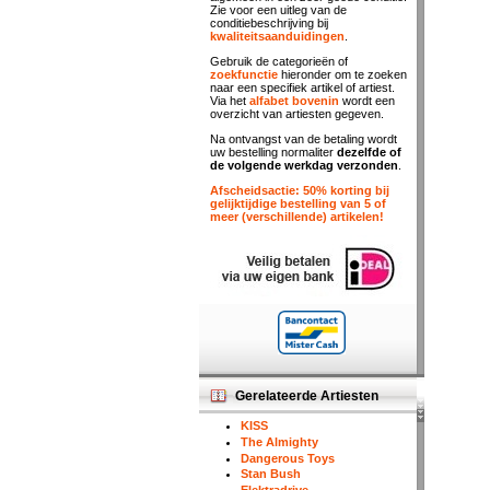
Zie voor een uitleg van de
conditiebeschrijving bij
kwaliteitsaanduidingen
.
Gebruik de categorieën of
zoekfunctie
hieronder om te zoeken
naar een specifiek artikel of artiest.
Via het
alfabet bovenin
wordt een
overzicht van artiesten gegeven.
Na ontvangst van de betaling wordt
uw bestelling normaliter
dezelfde of
de volgende werkdag verzonden
.
Afscheidsactie: 50% korting bij
gelijktijdige bestelling van 5 of
meer (verschillende) artikelen!
Gerelateerde Artiesten
KISS
The Almighty
Dangerous Toys
Stan Bush