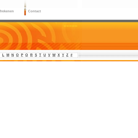
frekenen
Contact
L
M
N
O
P
Q
R
S
T
U
V
W
X
Y
Z
#