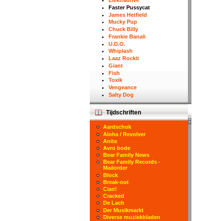
Elektradrive
Faster Pussycat
James Hetfield
Mucky Pup
Chuck Billy
Frankie Banali
U.D.O.
Whiplash
Laaz Rockit
Giant
Fish
Toxik
Vengeance
Salty Dog
Tijdschriften
Aardschok
Aloha / Revolver
Anita
Avro bode
Bear Family News
Bear Family Records -
Mailorder
Block
Break-out
Ciao!
Cracked
De Lach
Der Musikmarkt
Diverse muziekbladen