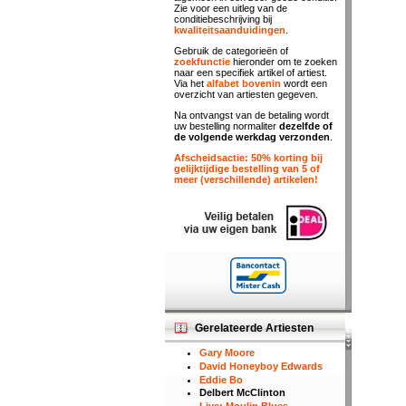
Zie voor een uitleg van de
conditiebeschrijving bij
kwaliteitsaanduidingen
.
Gebruik de categorieën of
zoekfunctie
hieronder om te zoeken
naar een specifiek artikel of artiest.
Via het
alfabet bovenin
wordt een
overzicht van artiesten gegeven.
Na ontvangst van de betaling wordt
uw bestelling normaliter
dezelfde of
de volgende werkdag verzonden
.
Afscheidsactie: 50% korting bij
gelijktijdige bestelling van 5 of
meer (verschillende) artikelen!
Gerelateerde Artiesten
Gary Moore
David Honeyboy Edwards
Eddie Bo
Delbert McClinton