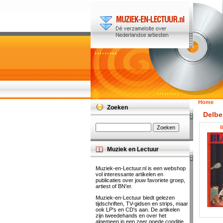
Home
Zoeken
Delbe
B
Muziek en Lectuur
Muziek-en-Lectuur.nl is een webshop
vol interessante artikelen en
publicaties over jouw favoriete groep,
artiest of BN'er.
Muziek-en-Lectuur biedt gelezen
tijdschriften, TV-gidsen en strips, maar
ook LP's en CD's aan. De artikelen
zijn tweedehands en over het
algemeen in een zeer goede conditie.