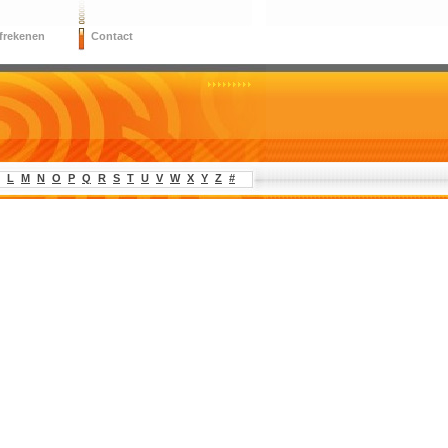
frekenen
Contact
L
M
N
O
P
Q
R
S
T
U
V
W
X
Y
Z
#