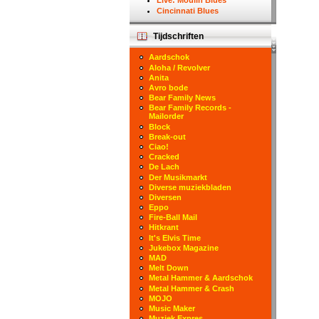
Live: Moulin Blues
Cincinnati Blues
Tijdschriften
Aardschok
Aloha / Revolver
Anita
Avro bode
Bear Family News
Bear Family Records -
Mailorder
Block
Break-out
Ciao!
Cracked
De Lach
Der Musikmarkt
Diverse muziekbladen
Diversen
Eppo
Fire-Ball Mail
Hitkrant
It's Elvis Time
Jukebox Magazine
MAD
Melt Down
Metal Hammer & Aardschok
Metal Hammer & Crash
MOJO
Music Maker
Muziek Expres