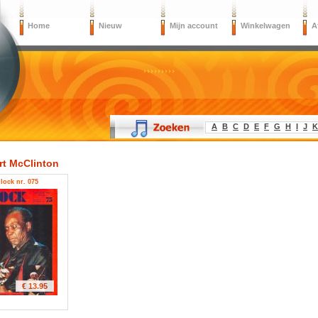
Home
Nieuw
Mijn account
Winkelwagen
A
A
B
C
D
E
F
G
H
I
J
K
rt McClinton
lock nr. 075
€ 13.95