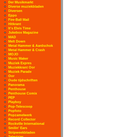
Der Musikmarkt
Diverse muziekbladen
Diversen
Eppo
Fire-Ball Mail
Hitkrant
It's Elvis Time
Jukebox Magazine
MAD
Melt Down
Metal Hammer & Aardschok
Metal Hammer & Crash
MOJO
Music Maker
Muziek Expres
Muziekkrant Oor
Muziek Parade
Oor
Oude tijdschriften
Panorama
Penthouse
Penthouse Comix
PEP
Playboy
Pop-Telescoop
Popfoto
Popzamelwerk
Record Collector
Rockville International
Smilin' Ears
Stripweekbladen
Televizier