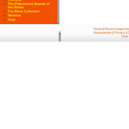
The (Faboulous) Sounds of
the Sixties
The Blues Collection
Veronica
Vinyl
Home
|
Recent toegevoeg
Voorwaarden
|
Privacy
|
Over