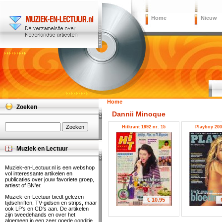
Home
Nieuw
Home
Zoeken
Dannii Minoque
Hitkrant 1992 nr. 15
Playboy 200
Muziek en Lectuur
Muziek-en-Lectuur.nl is een webshop
vol interessante artikelen en
publicaties over jouw favoriete groep,
artiest of BN'er.
Muziek-en-Lectuur biedt gelezen
€ 10.95
tijdschriften, TV-gidsen en strips, maar
ook LP's en CD's aan. De artikelen
zijn tweedehands en over het
algemeen in een zeer goede conditie.