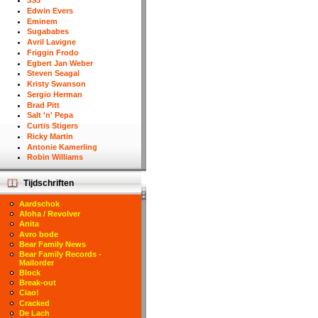
3S3
Edwin Evers
Eminem
Sugababes
Avril Lavigne
Friggin Frodo
Egbert Jan Weber
Steven Seagal
Kristy Swanson
Sergio Herman
Brad Pitt
Salt 'n' Pepa
Curtis Stigers
Ricky Martin
Antonie Kamerling
Robin Williams
Tijdschriften
Aardschok
Aloha / Revolver
Anita
Avro bode
Bear Family News
Bear Family Records -
Mailorder
Block
Break-out
Ciao!
Cracked
De Lach