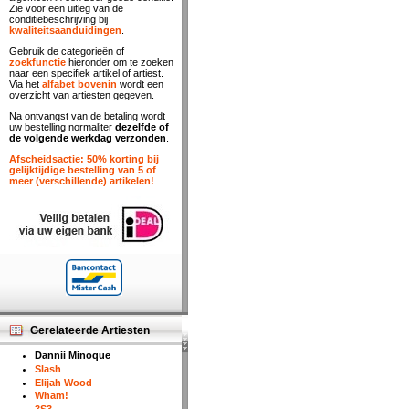
Zie voor een uitleg van de
conditiebeschrijving bij
kwaliteitsaanduidingen
.
Gebruik de categorieën of
zoekfunctie
hieronder om te zoeken
naar een specifiek artikel of artiest.
Via het
alfabet bovenin
wordt een
overzicht van artiesten gegeven.
Na ontvangst van de betaling wordt
uw bestelling normaliter
dezelfde of
de volgende werkdag verzonden
.
Afscheidsactie: 50% korting bij
gelijktijdige bestelling van 5 of
meer (verschillende) artikelen!
Gerelateerde Artiesten
Dannii Minoque
Slash
Elijah Wood
Wham!