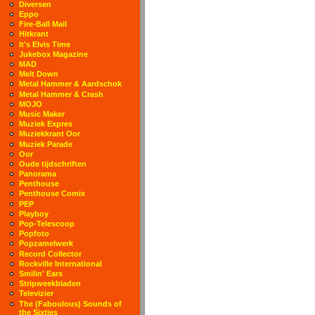
Diversen
Eppo
Fire-Ball Mail
Hitkrant
It's Elvis Time
Jukebox Magazine
MAD
Melt Down
Metal Hammer & Aardschok
Metal Hammer & Crash
MOJO
Music Maker
Muziek Expres
Muziekkrant Oor
Muziek Parade
Oor
Oude tijdschriften
Panorama
Penthouse
Penthouse Comix
PEP
Playboy
Pop-Telescoop
Popfoto
Popzamelwerk
Record Collector
Rockville International
Smilin' Ears
Stripweekbladen
Televizier
The (Faboulous) Sounds of
the Sixties