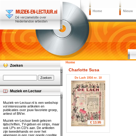
Home
Nieuw
Home
Zoeken
Charlotte Susa
De Lach 1934 nr. 10
Muziek en Lectuur
Muziek-en-Lectuur.nl is een webshop
vol interessante artikelen en
publicaties over jouw favoriete groep,
artiest of BN'er.
Muziek-en-Lectuur biedt gelezen
€ 13.95
tijdschriften, TV-gidsen en strips, maar
ook LP's en CD's aan. De artikelen
zijn tweedehands en over het
algemeen in een zeer goede conditie.