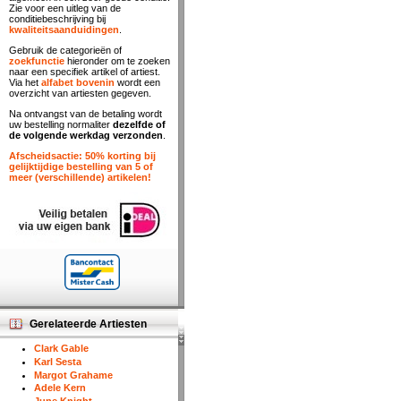
Zie voor een uitleg van de
conditiebeschrijving bij
kwaliteitsaanduidingen
.
Gebruik de categorieën of
zoekfunctie
hieronder om te zoeken
naar een specifiek artikel of artiest.
Via het
alfabet bovenin
wordt een
overzicht van artiesten gegeven.
Na ontvangst van de betaling wordt
uw bestelling normaliter
dezelfde of
de volgende werkdag verzonden
.
Afscheidsactie: 50% korting bij
gelijktijdige bestelling van 5 of
meer (verschillende) artikelen!
Gerelateerde Artiesten
Clark Gable
Karl Sesta
Margot Grahame
Adele Kern