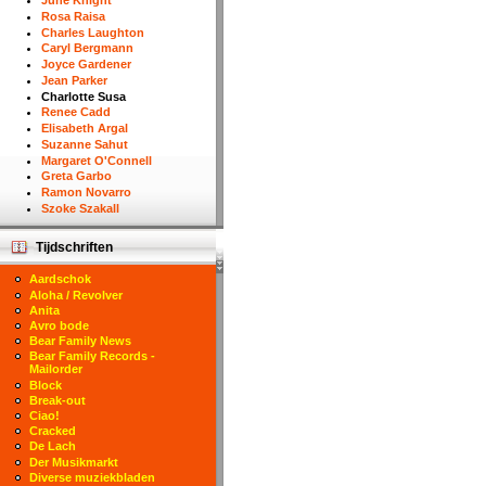
June Knight
Rosa Raisa
Charles Laughton
Caryl Bergmann
Joyce Gardener
Jean Parker
Charlotte Susa
Renee Cadd
Elisabeth Argal
Suzanne Sahut
Margaret O'Connell
Greta Garbo
Ramon Novarro
Szoke Szakall
Tijdschriften
Aardschok
Aloha / Revolver
Anita
Avro bode
Bear Family News
Bear Family Records -
Mailorder
Block
Break-out
Ciao!
Cracked
De Lach
Der Musikmarkt
Diverse muziekbladen