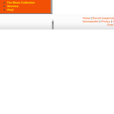
The Blues Collection
Veronica
Vinyl
Home
|
Recent toegevoeg
Voorwaarden
|
Privacy
|
Over