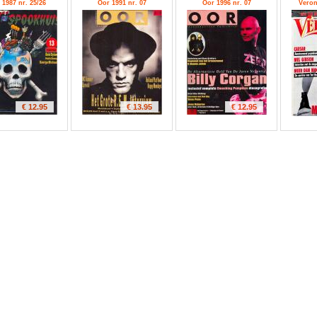
 1987 nr. 25/26
Oor 1991 nr. 07
Oor 1996 nr. 07
Veron
€ 12.95
€ 13.95
€ 12.95