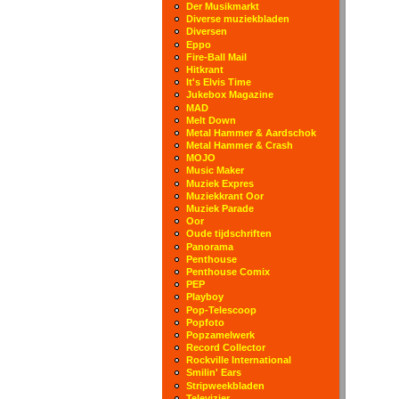
Der Musikmarkt
Diverse muziekbladen
Diversen
Eppo
Fire-Ball Mail
Hitkrant
It's Elvis Time
Jukebox Magazine
MAD
Melt Down
Metal Hammer & Aardschok
Metal Hammer & Crash
MOJO
Music Maker
Muziek Expres
Muziekkrant Oor
Muziek Parade
Oor
Oude tijdschriften
Panorama
Penthouse
Penthouse Comix
PEP
Playboy
Pop-Telescoop
Popfoto
Popzamelwerk
Record Collector
Rockville International
Smilin' Ears
Stripweekbladen
Televizier