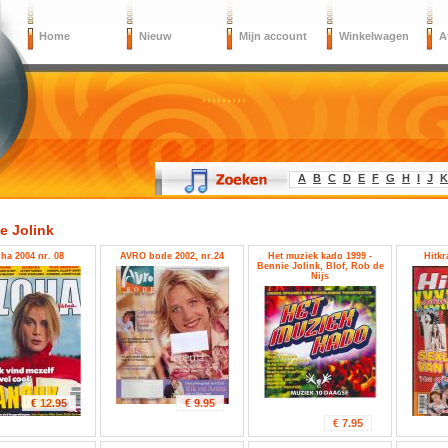
Home
Nieuw
Mijn account
Winkelwagen
A
A
B
C
D
E
F
G
H
I
J
K
e Jolink
ha 2004 nr. 08
AVRO bode 2002, nr.24
Het muziek kado 1999 -
Hitkr
Bennie Jolink, Blof, Rob de
Nijs
€ 12.95
€ 9.95
€ 7.95