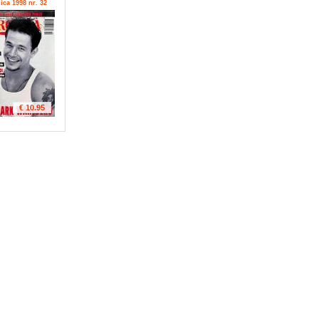
ica 1998 nr. 32
€ 10.95