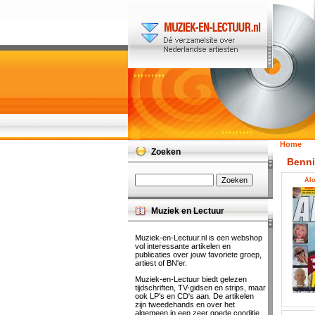
Home
Zoeken
Benni
Alo
Muziek en Lectuur
Muziek-en-Lectuur.nl is een webshop
vol interessante artikelen en
publicaties over jouw favoriete groep,
artiest of BN'er.
Muziek-en-Lectuur biedt gelezen
tijdschriften, TV-gidsen en strips, maar
ook LP's en CD's aan. De artikelen
zijn tweedehands en over het
algemeen in een zeer goede conditie.