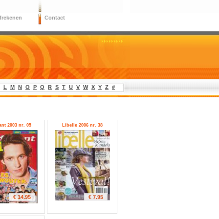
frekenen
Contact
L
M
N
O
P
Q
R
S
T
U
V
W
X
Y
Z
#
ant 2003 nr. 05
Libelle 2006 nr. 38
€ 14.95
€ 7.95