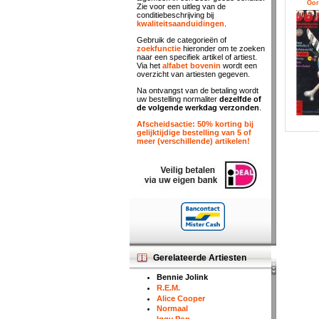
Oor
Zie voor een uitleg van de
conditiebeschrijving bij
kwaliteitsaanduidingen
.
Gebruik de categorieën of
zoekfunctie
hieronder om te zoeken
naar een specifiek artikel of artiest.
Via het
alfabet bovenin
wordt een
overzicht van artiesten gegeven.
Na ontvangst van de betaling wordt
uw bestelling normaliter
dezelfde of
de volgende werkdag verzonden
.
Afscheidsactie: 50% korting bij
gelijktijdige bestelling van 5 of
meer (verschillende) artikelen!
Gerelateerde Artiesten
Bennie Jolink
R.E.M.
Alice Cooper
Normaal