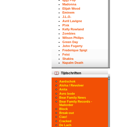
Iggy Pop
Madonna
Elijah Wood
Eminem
J.L.O.
Avril Lavigne
P!nk
Kelly Rowland
Zombies
Wilson Philips
Green Day
John Fogerty
Frederique Spigt
Feist
Shakira
Napalm Death
Tijdschriften
Aardschok
Aloha / Revolver
Anita
Avro bode
Bear Family News
Bear Family Records -
Mailorder
Block
Break-out
Ciao!
Cracked
De Lach