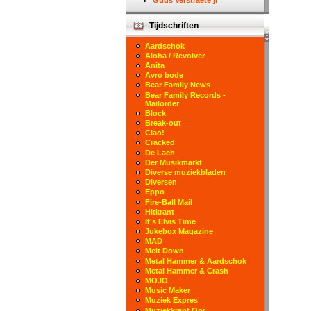
Guus Verstraete jr
Tijdschriften
Aardschok
Aloha / Revolver
Anita
Avro bode
Bear Family News
Bear Family Records -
Mailorder
Block
Break-out
Ciao!
Cracked
De Lach
Der Musikmarkt
Diverse muziekbladen
Diversen
Eppo
Fire-Ball Mail
Hitkrant
It's Elvis Time
Jukebox Magazine
MAD
Melt Down
Metal Hammer & Aardschok
Metal Hammer & Crash
MOJO
Music Maker
Muziek Expres
Muziekkrant Oor