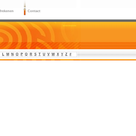
frekenen
Contact
L
M
N
O
P
Q
R
S
T
U
V
W
X
Y
Z
#