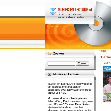
Home
Zoeken
Barbo
AVRO 
Muziek en Lectuur
Muziek-en-Lectuur.nl is een webshop
vol interessante artikelen en
publicaties over jouw favoriete groep,
artiest of BN'er.
Muziek-en-Lectuur biedt gelezen
tijdschriften, TV-gidsen en strips, maar
ook LP's en CD's aan. De artikelen
zijn tweedehands en over het
algemeen in een zeer goede conditie.