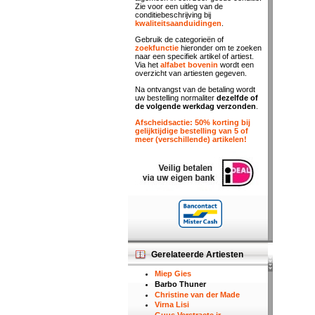
Zie voor een uitleg van de
conditiebeschrijving bij
kwaliteitsaanduidingen
.
Gebruik de categorieën of
zoekfunctie
hieronder om te zoeken
naar een specifiek artikel of artiest.
Via het
alfabet bovenin
wordt een
overzicht van artiesten gegeven.
Na ontvangst van de betaling wordt
uw bestelling normaliter
dezelfde of
de volgende werkdag verzonden
.
Afscheidsactie: 50% korting bij
gelijktijdige bestelling van 5 of
meer (verschillende) artikelen!
Gerelateerde Artiesten
Miep Gies
Barbo Thuner
Christine van der Made
Virna Lisi