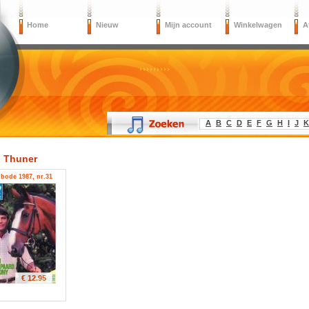
Home
Nieuw
Mijn account
Winkelwagen
A
A
B
C
D
E
F
G
H
I
J
K
 Thuner
bode 1987, nr.31
€ 12.95