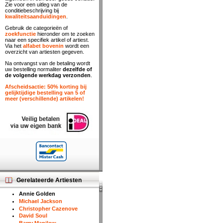
Zie voor een uitleg van de
conditiebeschrijving bij
kwaliteitsaanduidingen
.
Gebruik de categorieën of
zoekfunctie
hieronder om te zoeken
naar een specifiek artikel of artiest.
Via het
alfabet bovenin
wordt een
overzicht van artiesten gegeven.
Na ontvangst van de betaling wordt
uw bestelling normaliter
dezelfde of
de volgende werkdag verzonden
.
Afscheidsactie: 50% korting bij
gelijktijdige bestelling van 5 of
meer (verschillende) artikelen!
Gerelateerde Artiesten
Annie Golden
Michael Jackson
Christopher Cazenove
David Soul