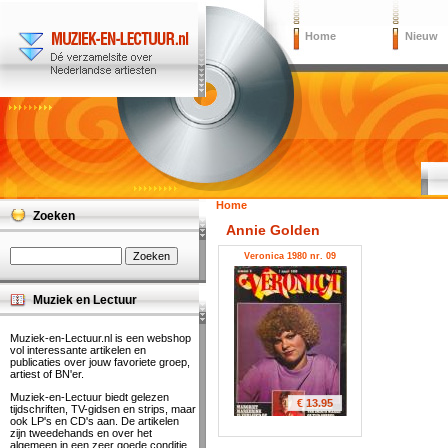
Home
Nieuw
Home
Zoeken
Annie Golden
Veronica 1980 nr. 09
Muziek en Lectuur
Muziek-en-Lectuur.nl is een webshop
vol interessante artikelen en
publicaties over jouw favoriete groep,
artiest of BN'er.
Muziek-en-Lectuur biedt gelezen
€ 13.95
tijdschriften, TV-gidsen en strips, maar
ook LP's en CD's aan. De artikelen
zijn tweedehands en over het
algemeen in een zeer goede conditie.