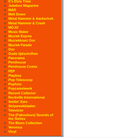
It's Elvis Time
Jukebox Magazine
MAD
Melt Down
Metal Hammer & Aardschok
Metal Hammer & Crash
MOJO
Music Maker
Muziek Expres
Muziekkrant Oor
Muziek Parade
Oor
Oude tijdschriften
Panorama
Penthouse
Penthouse Comix
PEP
Playboy
Pop-Telescoop
Popfoto
Popzamelwerk
Record Collector
Rockville International
Smilin' Ears
Stripweekbladen
Televizier
The (Faboulous) Sounds of
the Sixties
The Blues Collection
Veronica
Vinyl