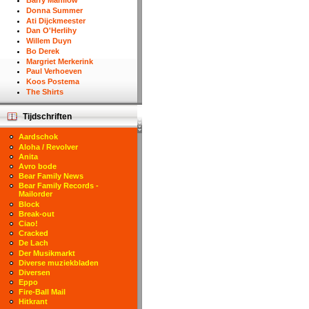
Barry Manilow
Donna Summer
Ati Dijckmeester
Dan O'Herlihy
Willem Duyn
Bo Derek
Margriet Merkerink
Paul Verhoeven
Koos Postema
The Shirts
Tijdschriften
Aardschok
Aloha / Revolver
Anita
Avro bode
Bear Family News
Bear Family Records -
Mailorder
Block
Break-out
Ciao!
Cracked
De Lach
Der Musikmarkt
Diverse muziekbladen
Diversen
Eppo
Fire-Ball Mail
Hitkrant