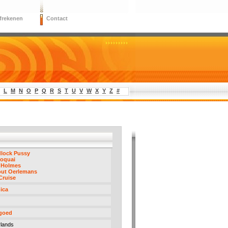
frekenen
Contact
L
M
N
O
P
Q
R
S
T
U
V
W
X
Y
Z
#
dlock Pussy
roquai
e Holmes
out Oerlemans
Cruise
ica
 goed
lands