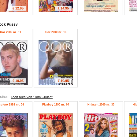
€ 12.95
€ 14.95
ock Pussy
Oor 2002 nr. 11
Oor 2000 nr. 16
€ 10.95
€ 10.95
ruise
-
Toon alles van "Tom Cruise"
pfoto 1993 nr. 04
Playboy 1990 nr. 04
Hitkrant 2000 nr. 30
Hit