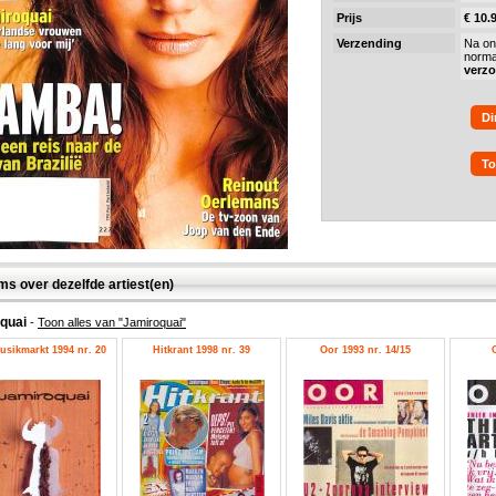
Prijs
€ 10.
Verzending
Na on
norma
verz
Di
To
ms over dezelfde artiest(en)
oquai
-
Toon alles van "Jamiroquai"
usikmarkt 1994 nr. 20
Hitkrant 1998 nr. 39
Oor 1993 nr. 14/15