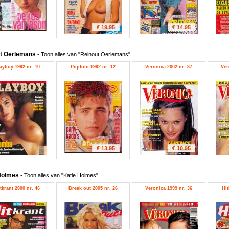
€ 19.95
€ 14.95
t Oerlemans
-
Toon alles van "Reinout Oerlemans"
ayboy 1992 nr. 10
Popfoto 1992 nr. 12
Veronica 2002 nr. 37
Ver
€ 13.95
€ 10.95
Holmes
-
Toon alles van "Katie Holmes"
tkrant 2000 nr. 46
Break out 2005 nr. 26
Veronica 1999 nr. 36
Hit