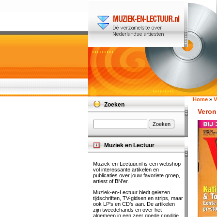
Home
»
V
Zoeken
Veron
Muziek en Lectuur
Muziek-en-Lectuur.nl is een webshop
vol interessante artikelen en
publicaties over jouw favoriete groep,
artiest of BN'er.
Muziek-en-Lectuur biedt gelezen
tijdschriften, TV-gidsen en strips, maar
ook LP's en CD's aan. De artikelen
zijn tweedehands en over het
algemeen in een zeer goede conditie.