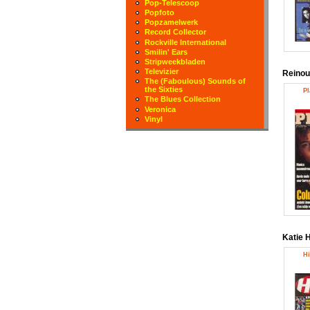
Pop-Telescoop
Popfoto
Popzamelwerk
Record Collector
Rockville International
Smilin' Ears
Stripweekbladen
Televizier
Reinou
The (Faboulous) Sounds of
the Sixties
Pl
The Blues Collection
Veronica
Vinyl
Katie 
Hi