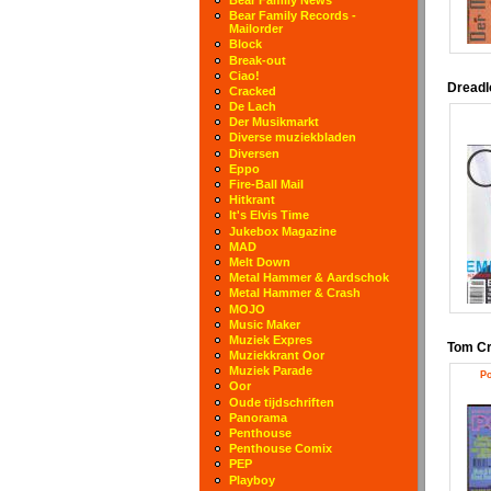
Bear Family Records -
Mailorder
Block
Break-out
Ciao!
Dreadl
Cracked
De Lach
Der Musikmarkt
Diverse muziekbladen
Diversen
Eppo
Fire-Ball Mail
Hitkrant
It's Elvis Time
Jukebox Magazine
MAD
Melt Down
Metal Hammer & Aardschok
Metal Hammer & Crash
MOJO
Music Maker
Muziek Expres
Tom C
Muziekkrant Oor
Muziek Parade
Po
Oor
Oude tijdschriften
Panorama
Penthouse
Penthouse Comix
PEP
Playboy