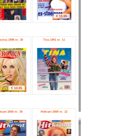
€ 10.95
onica 1998 nr. 35
Tina 1991 nr. 11
€ 10.95
krant 2000 nr. 39
Hitkrant 2000 nr. 12