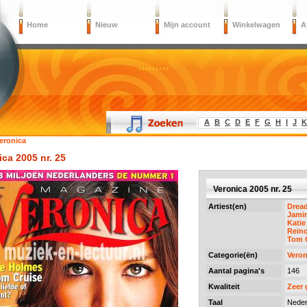
Home
Nieuw
Mijn account
Winkelwagen
A
A
B
C
D
E
F
G
H
I
J
K
eronica
ica 2005 nr. 25
Veronica 2005 nr. 25
Artiest(en)
Drea
Jami
Kati
Rein
Tom 
Categorie(ën)
Veron
Aantal pagina's
146
Kwaliteit
Zeer
Taal
Neder