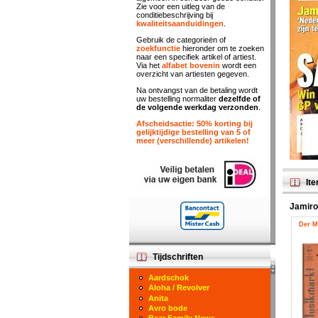
Zie voor een uitleg van de
conditiebeschrijving bij
kwaliteitsaanduidingen
.
Gebruik de categorieën of
zoekfunctie
hieronder om te zoeken
naar een specifiek artikel of artiest.
Via het
alfabet bovenin
wordt een
overzicht van artiesten gegeven.
Na ontvangst van de betaling wordt
uw bestelling normaliter
dezelfde of
de volgende werkdag verzonden
.
Afscheidsactie: 50% korting bij
gelijktijdige bestelling van 5 of
meer (verschillende) artikelen!
Ite
Jamir
Der M
Tijdschriften
Aardschok
Aloha / Revolver
Anita
Avro bode
Bear Family News