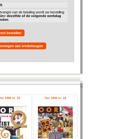
95
tvangst van de betaling wordt uw bestelling
liter
dezelfde of de volgende werkdag
onden
.
rect bestellen
evoegen aan winkelwagen
Oor 1996 nr. 23
Oor 1994 nr. 24