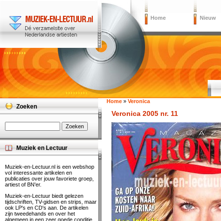
Home
Nieuw
Home
»
Veronica
Zoeken
Veronica 2005 nr. 11
Muziek en Lectuur
Muziek-en-Lectuur.nl is een webshop
vol interessante artikelen en
publicaties over jouw favoriete groep,
artiest of BN'er.
Muziek-en-Lectuur biedt gelezen
tijdschriften, TV-gidsen en strips, maar
ook LP's en CD's aan. De artikelen
zijn tweedehands en over het
algemeen in een zeer goede conditie.