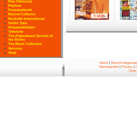
Pop-Telescoop
Popfoto
Popzamelwerk
Record Collector
€ 18.95
Rockville International
Smilin' Ears
Stripweekbladen
Televizier
The (Faboulous) Sounds of
the Sixties
The Blues Collection
Veronica
Vinyl
Home
|
Recent toegevoeg
Voorwaarden
|
Privacy
|
Over