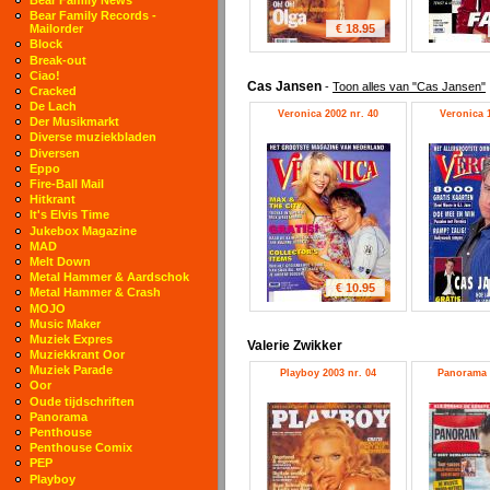
Bear Family Records -
€ 18.95
Mailorder
Block
Break-out
Ciao!
Cas Jansen
-
Toon alles van "Cas Jansen"
Cracked
De Lach
Veronica 2002 nr. 40
Veronica 1
Der Musikmarkt
Diverse muziekbladen
Diversen
Eppo
Fire-Ball Mail
Hitkrant
It's Elvis Time
Jukebox Magazine
MAD
Melt Down
Metal Hammer & Aardschok
€ 10.95
Metal Hammer & Crash
MOJO
Music Maker
Muziek Expres
Valerie Zwikker
Muziekkrant Oor
Muziek Parade
Playboy 2003 nr. 04
Panorama 2
Oor
Oude tijdschriften
Panorama
Penthouse
Penthouse Comix
PEP
Playboy