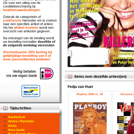
Zie voor een uitleg van de
conditiebeschrijving bij
kwaliteitsaanduidingen
.
Gebruik de categorieën of
zoekfunctie
hieronder om te zoeken
naar een specifiek artikel of artiest.
Via het
alfabet bovenin
wordt een
overzicht van artiesten gegeven.
Na ontvangst van de betaling wordt
uw bestelling normaliter
dezelfde of
de volgende werkdag verzonden
.
Afscheidsactie: 50% korting bij
gelijktijdige bestelling van 5 of
meer (verschillende) artikelen!
Items over dezelfde artiest(en)
Fedja van Huet
Playboy 2003 nr. 04
Veronica 2
Tijdschriften
Aardschok
Aloha / Revolver
Anita
Avro bode
Bear Family News