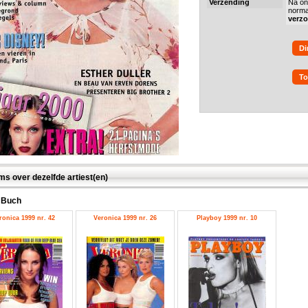
Verzending
Na on
norma
verz
Di
To
ms over dezelfde artiest(en)
 Buch
ronica 1999 nr. 42
Veronica 1999 nr. 26
Playboy 1999 nr. 10