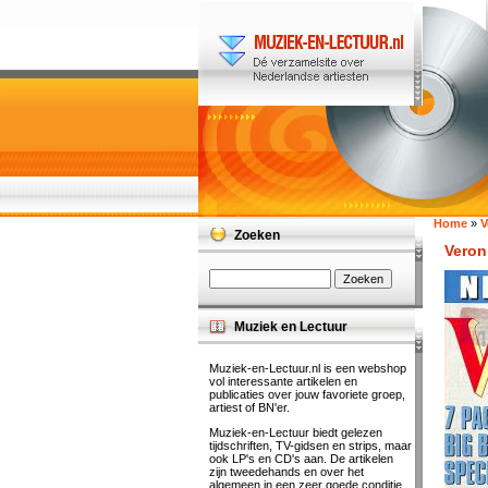
Home
»
V
Zoeken
Veron
Muziek en Lectuur
Muziek-en-Lectuur.nl is een webshop
vol interessante artikelen en
publicaties over jouw favoriete groep,
artiest of BN'er.
Muziek-en-Lectuur biedt gelezen
tijdschriften, TV-gidsen en strips, maar
ook LP's en CD's aan. De artikelen
zijn tweedehands en over het
algemeen in een zeer goede conditie.