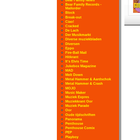
Bear Family Records -
Mailorder
Block
Break-out
Ciao!
Cracked
De Lach
Der Musikmarkt
Diverse muziekbladen
Diversen
Eppo
Fire-Ball Mail
Hitkrant
It's Elvis Time
Jukebox Magazine
MAD
Melt Down
Metal Hammer & Aardschok
Metal Hammer & Crash
MOJO
Music Maker
Muziek Expres
Muziekkrant Oor
Muziek Parade
Oor
Oude tijdschriften
Panorama
Penthouse
Penthouse Comix
PEP
Playboy