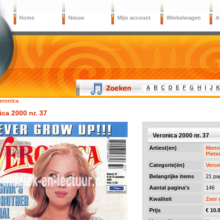
Home
Nieuw
Mijn account
Winkelwagen
A
A
B
C
D
E
F
G
H
I
J
K
eronica
ica 2000 nr. 37
Veronica 2000 nr. 37
Artiest(en)
Menn
Piete
Categorie(ën)
Veron
Belangrijke items
21 pa
Aantal pagina's
146
Kwaliteit
Zeer
Prijs
€ 10.