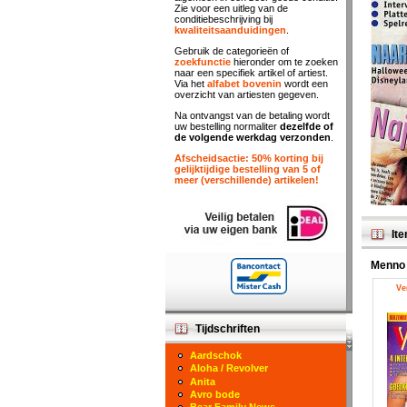
Zie voor een uitleg van de
conditiebeschrijving bij
kwaliteitsaanduidingen
.
Gebruik de categorieën of
zoekfunctie
hieronder om te zoeken
naar een specifiek artikel of artiest.
Via het
alfabet bovenin
wordt een
overzicht van artiesten gegeven.
Na ontvangst van de betaling wordt
uw bestelling normaliter
dezelfde of
de volgende werkdag verzonden
.
Afscheidsactie: 50% korting bij
gelijktijdige bestelling van 5 of
meer (verschillende) artikelen!
Ite
Menno
Ve
Tijdschriften
Aardschok
Aloha / Revolver
Anita
Avro bode
Bear Family News