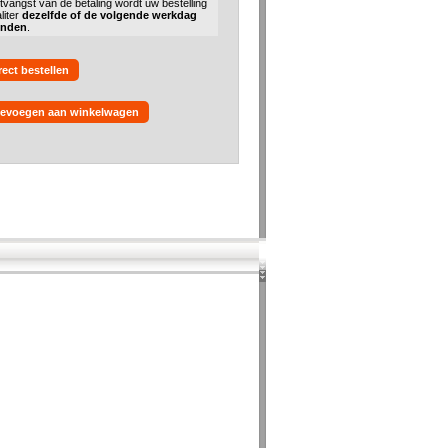
tvangst van de betaling wordt uw bestelling
liter
dezelfde of de volgende werkdag
onden
.
rect bestellen
evoegen aan winkelwagen