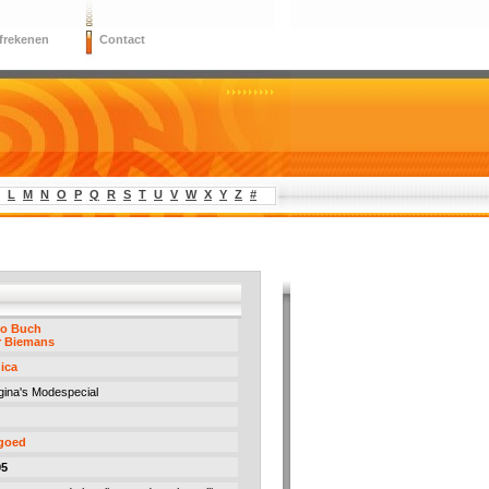
frekenen
Contact
L
M
N
O
P
Q
R
S
T
U
V
W
X
Y
Z
#
o Buch
r Biemans
ica
gina's Modespecial
 goed
95