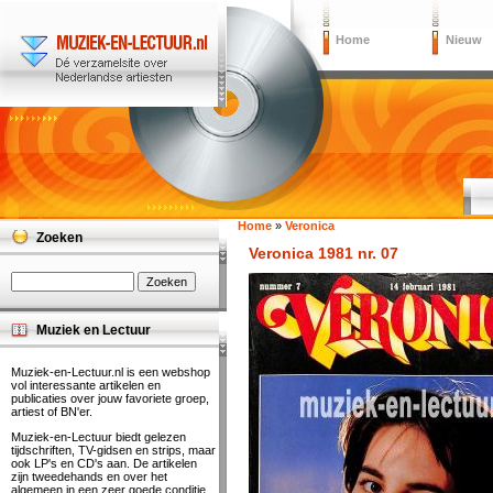
Home
Nieuw
Home
»
Veronica
Zoeken
Veronica 1981 nr. 07
Muziek en Lectuur
Muziek-en-Lectuur.nl is een webshop
vol interessante artikelen en
publicaties over jouw favoriete groep,
artiest of BN'er.
Muziek-en-Lectuur biedt gelezen
tijdschriften, TV-gidsen en strips, maar
ook LP's en CD's aan. De artikelen
zijn tweedehands en over het
algemeen in een zeer goede conditie.