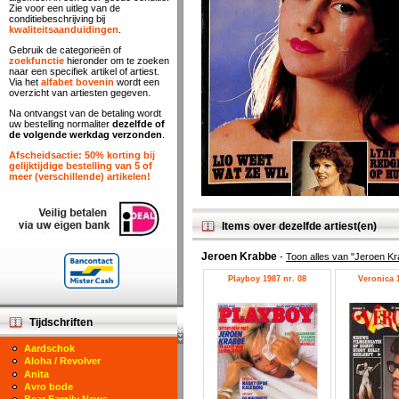
Zie voor een uitleg van de
conditiebeschrijving bij
kwaliteitsaanduidingen
.
Gebruik de categorieën of
zoekfunctie
hieronder om te zoeken
naar een specifiek artikel of artiest.
Via het
alfabet bovenin
wordt een
overzicht van artiesten gegeven.
Na ontvangst van de betaling wordt
uw bestelling normaliter
dezelfde of
de volgende werkdag verzonden
.
Afscheidsactie: 50% korting bij
gelijktijdige bestelling van 5 of
meer (verschillende) artikelen!
Items over dezelfde artiest(en)
Jeroen Krabbe
-
Toon alles van "Jeroen K
Playboy 1987 nr. 08
Veronica 1
Tijdschriften
Aardschok
Aloha / Revolver
Anita
Avro bode
Bear Family News