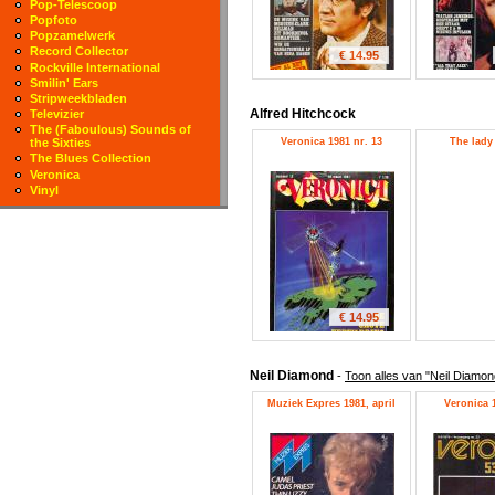
Pop-Telescoop
Popfoto
Popzamelwerk
Record Collector
€ 14.95
Rockville International
Smilin' Ears
Stripweekbladen
Alfred Hitchcock
Televizier
The (Faboulous) Sounds of
Veronica 1981 nr. 13
The lady
the Sixties
The Blues Collection
Veronica
Vinyl
€ 14.95
Neil Diamond
-
Toon alles van "Neil Diamon
Muziek Expres 1981, april
Veronica 1