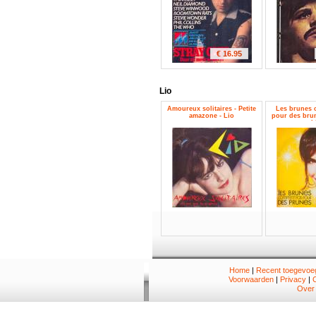
€ 16.95
Lio
Amoureux solitaires - Petite
Les brunes 
amazone - Lio
pour des brun
L
Home
|
Recent toegevoeg
Voorwaarden
|
Privacy
|
Over