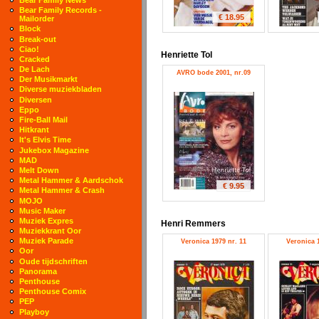
Bear Family Records -
€ 18.95
Mailorder
Block
Break-out
Ciao!
Henriette Tol
Cracked
De Lach
AVRO bode 2001, nr.09
Der Musikmarkt
Diverse muziekbladen
Diversen
Eppo
Fire-Ball Mail
Hitkrant
It's Elvis Time
Jukebox Magazine
MAD
Melt Down
Metal Hammer & Aardschok
€ 9.95
Metal Hammer & Crash
MOJO
Music Maker
Muziek Expres
Henri Remmers
Muziekkrant Oor
Muziek Parade
Veronica 1979 nr. 11
Veronica 1
Oor
Oude tijdschriften
Panorama
Penthouse
Penthouse Comix
PEP
Playboy